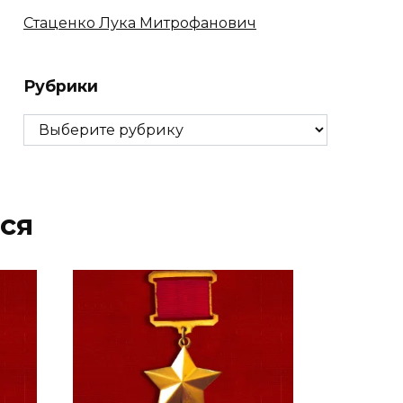
Стаценко Лука Митрофанович
Рубрики
Рубрики
ся