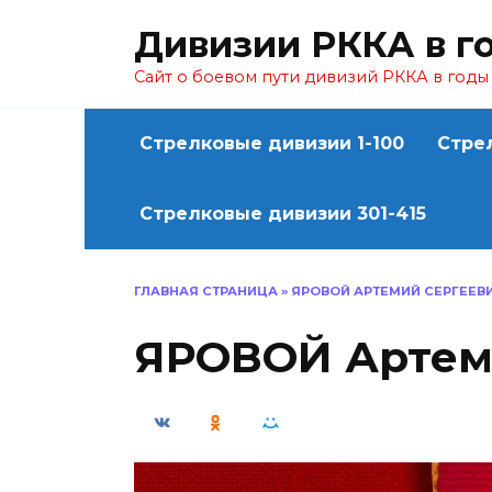
Перейти
Дивизии РККА в г
к
содержанию
Сайт о боевом пути дивизий РККА в год
Стрелковые дивизии 1-100
Стре
Стрелковые дивизии 301-415
ГЛАВНАЯ СТРАНИЦА
»
ЯРОВОЙ АРТЕМИЙ СЕРГЕЕВ
ЯРОВОЙ Артем