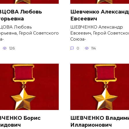
ЦОВА Любовь
Шевченко Александ
горьевна
Евсеевич
ЦОВА Любовь
ШЕВЧЕНКО Александр
орьевна, Герой Советского
Евсеевич, Герой Советско
а-
Союза-
126
0
114
ЧЕНКО Борис
ШЕВЧЕНКО Владим
идович
Илларионович