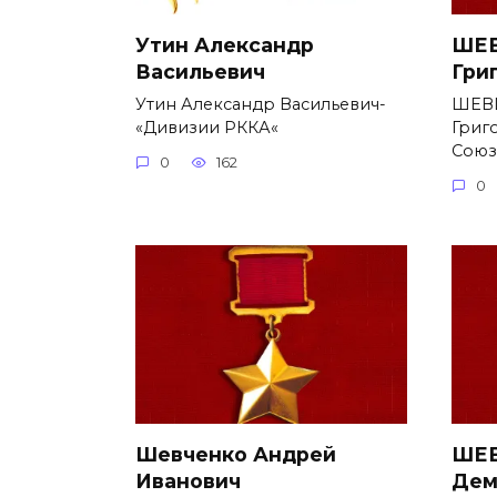
Утин Александр
ШЕВ
Васильевич
Гри
Утин Александр Васильевич-
ШЕВ
«Дивизии РККА«
Григ
Союз
0
162
0
Шевченко Андрей
ШЕВ
Иванович
Дем