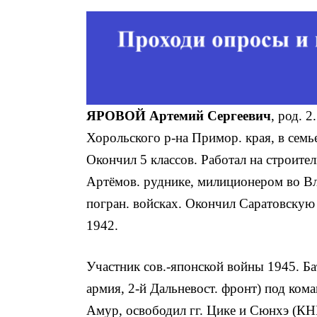
ЯРОВОЙ Артемий Сергеевич
, род. 
Хорольского р-на Примор. края, в семь
Окончил 5 классов. Работал на строи­те
Артёмов. руднике, мили­ционером во Вл
погран. войсках. Окончил Саратовскую
1942.
Участник сов.-японской войны 1945. Ба­т
армия, 2-й Дальневост. фронт) под кома
Амур, освободил гг. Цике и Сюнхэ (КН