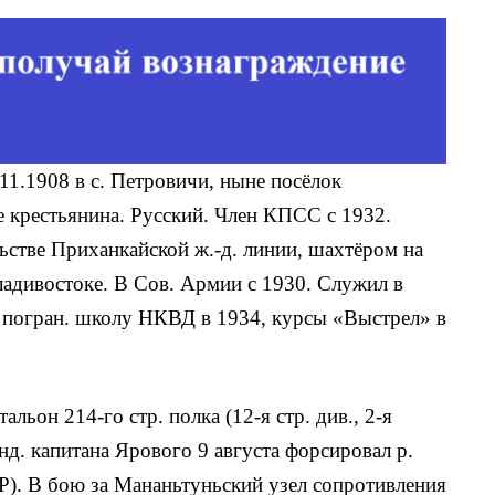
2.11.1908 в с. Петровичи, ныне посёлок
е крестьянина. Русский. Член КПСС с 1932.
льстве Приханкайской ж.-д. линии, шахтёром на
адивостоке. В Сов. Ар­мии с 1930. Служил в
 погран. школу НКВД в 1934, курсы «Выстрел» в
альон 214-го стр. полка (12-я стр. див., 2-я
нд. капитана Ярового 9 августа форсировал р.
Р). В бою за Мананьтуньский узел сопротивления