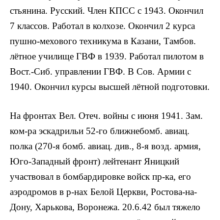
стьянина. Русский. Член КПСС с 1943. Окончил
7 классов. Работал в колхозе. Окончил 2 курса
пушно-мехового техни­кума в Казани, Тамбов.
лётное учи­лище ГВФ в 1939. Работал пилотом в
Вост.-Сиб. управлении ГВФ. В Сов. Армии с
1940. Окончил курсы высшей лётной подготовки.
На фронтах Вел. Отеч. войны с июня 1941. Зам.
ком-ра эскадрильи 52-го ближнебомб. авиац.
полка (270-я бомб. авиац. див., 8-я возд. армия,
Юго-Западный фронт) лейтенант Яницкий
участвовал в бом­бардировке войск пр-ка, его
аэродро­мов в р-нах Белой Церкви, Ростова-на-
Дону, Харькова, Воронежа. 20.6.42 был тяжело