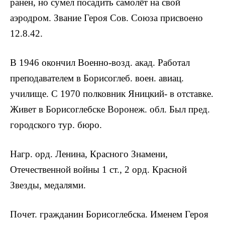
ранен, но сумел посадить самолёт на свой
аэродром. Звание Героя Сов. Союза присвоено
12.8.42.
В 1946 окончил Военно-возд. акад. Ра­ботал
преподавателем в Борисоглеб. во­ен. авиац.
училище. С 1970 полковник Яницкий- в отставке.
Живет в Борисоглебске Воронеж. обл. Был пред.
городского тур. бюро.
Нагр. орд. Ленина, Красного Зна­мени,
Отечественной войны 1 ст., 2 орд. Красной
Звезды, медалями.
Почет. гражданин Борисоглебска. Именем Ге­роя