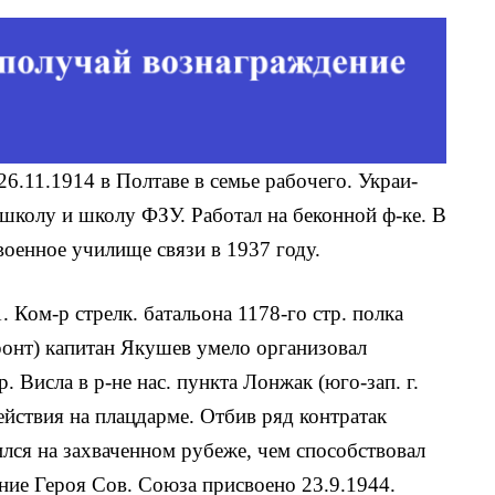
 26.11.1914 в Полтаве в семье рабочего. Украи­
школу и школу ФЗУ. Работал на бекон­ной ф-ке. В
оенное училище связи в 1937 году.
 Ком-р стрелк. батальона 1178-го стр. полка
фронт) капитан Якушев умело ор­ганизовал
 Висла в р-не нас. пункта Лонжак (юго-зап. г.
йствия на плацдарме. Отбив ряд контратак
ился на захвачен­ном рубеже, чем способствовал
ание Героя Сов. Союза присвоено 23.9.1944.