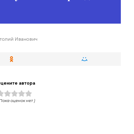
толий Иванович
цените автора
 Пока оценок нет )