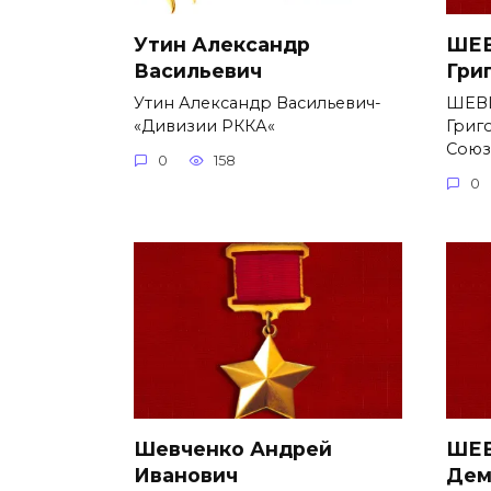
Утин Александр
ШЕВ
Васильевич
Гри
Утин Александр Васильевич-
ШЕВ
«Дивизии РККА«
Григ
Союз
0
158
0
Шевченко Андрей
ШЕВ
Иванович
Дем