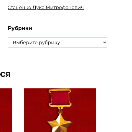
Стаценко Лука Митрофанович
Рубрики
Рубрики
ся