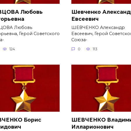
ЦОВА Любовь
Шевченко Александ
горьевна
Евсеевич
ЦОВА Любовь
ШЕВЧЕНКО Александр
орьевна, Герой Советского
Евсеевич, Герой Советско
а-
Союза-
124
0
113
ЧЕНКО Борис
ШЕВЧЕНКО Владим
идович
Илларионович