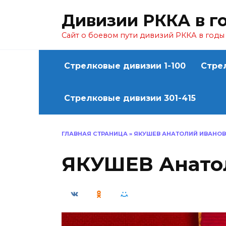
Перейти
Дивизии РККА в г
к
содержанию
Сайт о боевом пути дивизий РККА в год
Стрелковые дивизии 1-100
Стре
Стрелковые дивизии 301-415
ГЛАВНАЯ СТРАНИЦА
»
ЯКУШЕВ АНАТОЛИЙ ИВАНО
ЯКУШЕВ Анато