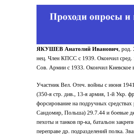
ЯКУШЕВ Анатолий Иванович
, род.
нец. Член КПСС с 1939. Окончил сред. 
Сов. Армии с 1933. Окончил Киевское в
Участник Вел. Отеч. войны с июня 1941.
(350-я стр. див., 13-я армия, 1-й Укр. 
форсирование на подручных средствах р.
Сандомир, Польша) 29.7.44 и боевые де
пехоты и танков пр-ка, батальон закреп
переп­раве др. подразделений полка. Зв