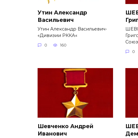
Утин Александр
ШЕВ
Васильевич
Гри
Утин Александр Васильевич-
ШЕВ
«Дивизии РККА«
Григ
Союз
0
160
0
Шевченко Андрей
ШЕВ
Иванович
Дем