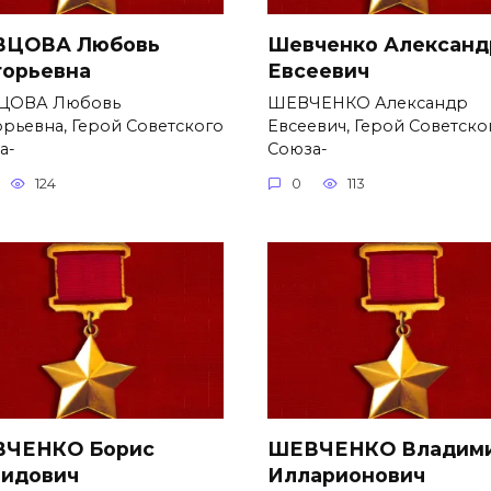
ЦОВА Любовь
Шевченко Александ
горьевна
Евсеевич
ЦОВА Любовь
ШЕВЧЕНКО Александр
орьевна, Герой Советского
Евсеевич, Герой Советско
а-
Союза-
124
0
113
ЧЕНКО Борис
ШЕВЧЕНКО Владим
идович
Илларионович