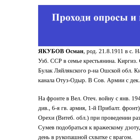
ЯКУБОВ Осман
, род. 21.8.1911 в с.
Узб. ССР в семье крестьянина. Киргиз. 
Булак Ляйлякского р-на Ошской обл. Кир
канала Отуз-Одыр. В Сов. Армии с дек.
На фронте в Вел. Отеч. войну с янв. 194
див., 6-я гв. армия, 1-й Прибалт. фронт
Орехи (Витеб. обл.) при проведении ра
Сумев подо­браться к вражескому дзоту,
день в ру­копашной схватке с врагом.