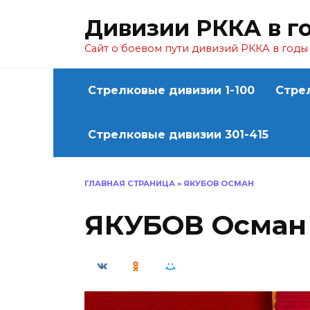
Перейти
Дивизии РККА в г
к
содержанию
Сайт о боевом пути дивизий РККА в год
Стрелковые дивизии 1-100
Стре
Стрелковые дивизии 301-415
ГЛАВНАЯ СТРАНИЦА
»
ЯКУБОВ ОСМАН
ЯКУБОВ Осман