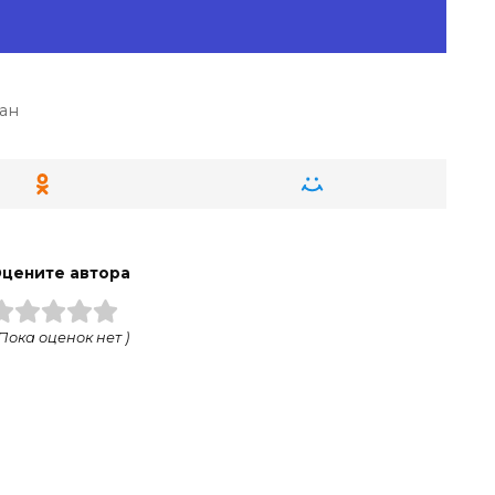
ан
цените автора
 Пока оценок нет )