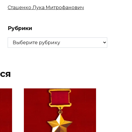
Стаценко Лука Митрофанович
Рубрики
Рубрики
ся