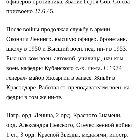
офицеров противни­ка. Звание Героя Сов. Союза
присвое­но 27.6.45.
После войны продолжал службу в ар­мии.
Окончил Ленингр. высшую офицер. бронетанк.
школу в 1950 и Высший во­ен. пед. ин-т в 1953.
Был нач-ком воен. автомоб. училища, нач-ком
воен. кафед­ры Кубанского с.-х. ин-та. С 1974
генерал- майор Яксаргин в запасе. Живёт в
Краснода­ре. Работал ст. преподавателем воен. ка­
федры в том же ин-те.
Нагр. орд. Лени­на, 2 орд. Красного Знамени,
орд. Алек­сандра Невского, Отечественной войны
1 ст., 3 орд. Красной Звезды, медалями, иностр.