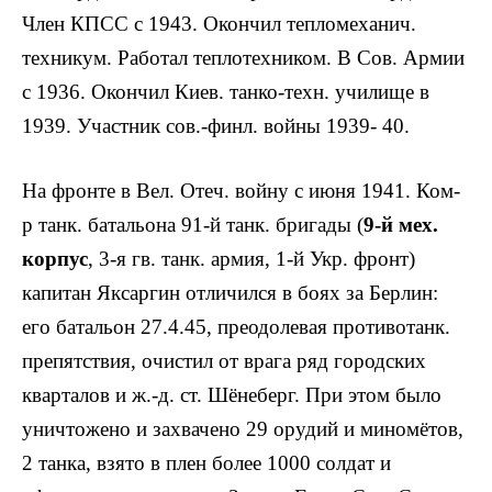
Член КПСС с 1943. Окончил тепломеханич.
техникум. Работал теплотехником. В Сов. Армии
с 1936. Окончил Киев. танко-техн. учи­лище в
1939. Участник сов.-финл. войны 1939- 40.
На фронте в Вел. Отеч. войну с июня 1941. Ком-
р танк. батальона 91-й танк. бригады (
9-й мех.
корпус
, 3-я гв. танк. армия, 1-й Укр. фронт)
капитан Яксаргин от­личился в боях за Берлин:
его батальон 27.4.45, преодолевая противотанк.
пре­пятствия, очистил от врага ряд город­ских
кварталов и ж.-д. ст. Шёнеберг. При этом было
уничтожено и захвачено 29 ору­дий и миномётов,
2 танка, взято в плен более 1000 солдат и