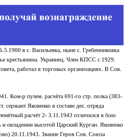
26.5.1900 в с. Васильевка, ныне с. Гребенниковка
мье крестьянина. Украинец. Член КПСС с 1929.
совета, работал в торговых организациях. В Сов.
1. Ком-р пулем. расчёта 691-го стр. пол­ка (383-
т. сержант Яковенко в составе дес. от­ряда
емётный расчёт 2- 3.11.1943 отличился в бою
ь и овладении высотой Цар­ский Курган. Яковенко
ово) 20.11.1943. Звание Героя Сов. Союза