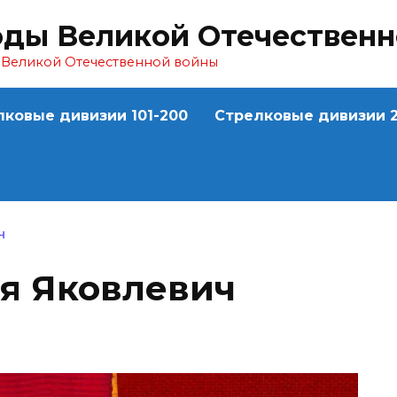
оды Великой Отечествен
ы Великой Отечественной войны
лковые дивизии 101-200
Стрелковые дивизии 2
Ч
я Яковлевич