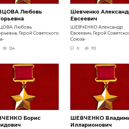
ЦОВА Любовь
Шевченко Александ
горьевна
Евсеевич
ЦОВА Любовь
ШЕВЧЕНКО Александр
орьевна, Герой Советского
Евсеевич, Герой Советско
а-
Союза-
124
0
113
ЧЕНКО Борис
ШЕВЧЕНКО Владим
идович
Илларионович