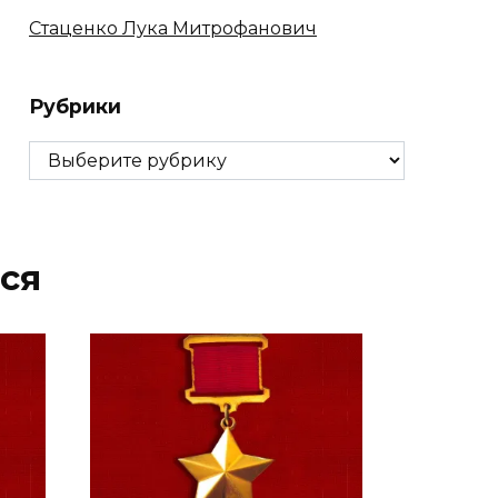
Стаценко Лука Митрофанович
Рубрики
Рубрики
ся