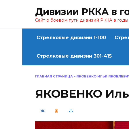
Перейти
Дивизии РККА в г
к
содержанию
Сайт о боевом пути дивизий РККА в год
Стрелковые дивизии 1-100
Стре
Стрелковые дивизии 301-415
ГЛАВНАЯ СТРАНИЦА
»
ЯКОВЕНКО ИЛЬЯ ЯКОВЛЕВИ
ЯКОВЕНКО Иль