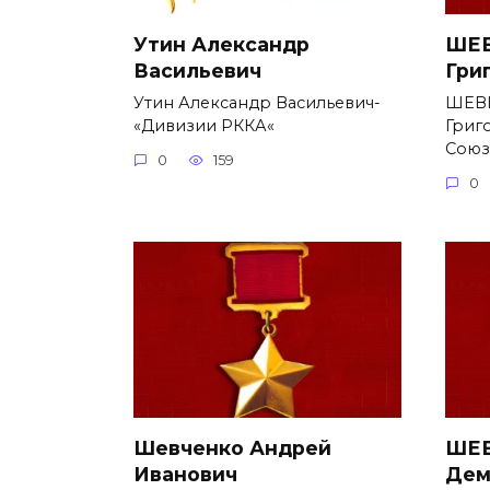
Утин Александр
ШЕВ
Васильевич
Гри
Утин Александр Васильевич-
ШЕВ
«Дивизии РККА«
Григ
Союз
0
159
0
Шевченко Андрей
ШЕВ
Иванович
Дем