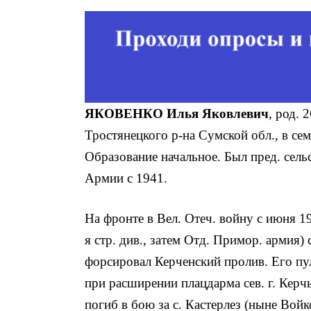
ЯКОВЕНКО Илья Яковлевич
, род. 
Тростянецкого р-на Сумской обл., в се
Образование начальное. Был пред. сель
Армии с 1941.
На фронте в Вел. Отеч. войну с июня 194
я стр. див., затем Отд. Примор. армия) с
форсировал Керченский пролив. Его пул
при расширении плацдарма сев. г. Керч
погиб в бою за с. Кастерлез (ныне Войк