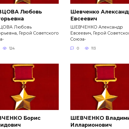
ЦОВА Любовь
Шевченко Александ
горьевна
Евсеевич
ЦОВА Любовь
ШЕВЧЕНКО Александр
орьевна, Герой Советского
Евсеевич, Герой Советско
а-
Союза-
124
0
113
ЧЕНКО Борис
ШЕВЧЕНКО Владим
идович
Илларионович