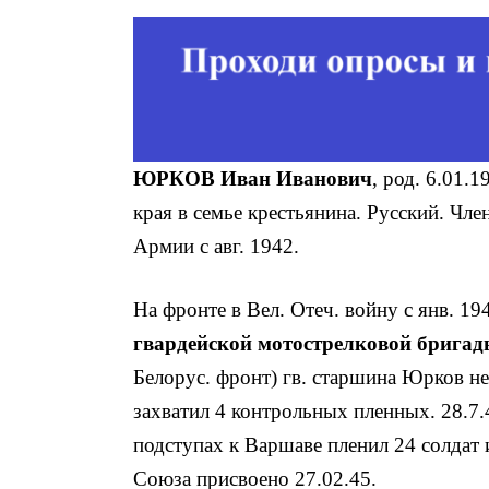
ЮРКОВ Иван Иванович
, род. 6.01.
края в семье крестьянина. Русский. Чл
Армии с авг. 1942.
На фронте в Вел. Отеч. войну с янв. 1
гвардейской мотострелковой брига
Бело­рус. фронт) гв. старшина Юрков н
захватил 4 контрольных пленных. 28.7.
подступах к Варшаве пленил 24 солдат 
Союза присвоено 27.02.45.