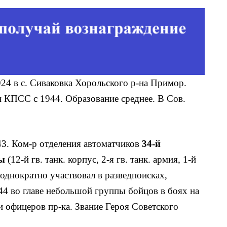
1924 в с. Сиваковка Хорольского р-на Примор.
ен КПСС с 1944. Образование среднее. В Сов.
943. Ком-р отделения автоматчиков
34-й
ды
(12-й гв. танк. корпус, 2-я гв. танк. армия, 1-й
еоднократно участвовал в разведпоисках,
44 во гла­ве небольшой группы бойцов в боях на
и офицеров пр-ка. Звание Героя Советского