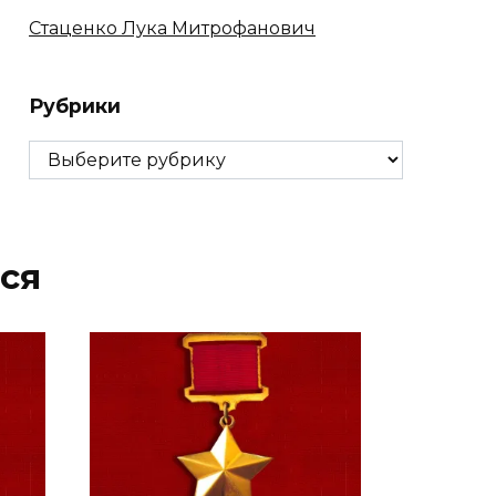
Стаценко Лука Митрофанович
Рубрики
Рубрики
ся