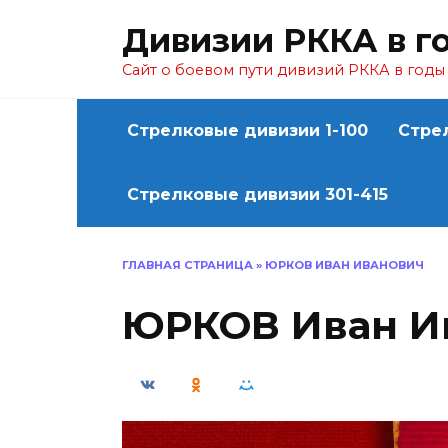
Перейти
Дивизии РККА в г
к
содержанию
Сайт о боевом пути дивизий РККА в год
Стрелковые дивизии 1-100
Стре
Стрелковые дивизии 301-415
ГЛАВНАЯ СТРАНИЦА
»
ЮРКОВ ИВАН ИВАНОВИЧ
ЮРКОВ Иван И