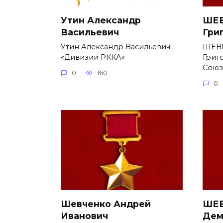
Утин Александр
ШЕВ
Васильевич
Гри
Утин Александр Васильевич-
ШЕВ
«Дивизии РККА«
Григ
Союз
0
160
0
Шевченко Андрей
ШЕВ
Иванович
Дем