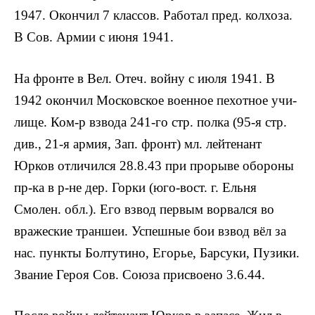
1947. Окончил 7 классов. Работал пред. колхоза.
В Сов. Армии с июня 1941.
На фронте в Вел. Отеч. войну с июля 1941. В
1942 окончил Московское военное пехотное учи­
лище. Ком-р взвода 241-го стр. полка (95-я стр.
див., 21-я армия, Зап. фронт) мл. лей­тенант
Юрков отличился 28.8.43 при прорыве обороны
пр-ка в р-не дер. Горки (юго-вост. г. Ельня
Смолен. обл.). Его взвод первым ворвался во
вражеские траншеи. Ус­пешные бои взвод вёл за
нас. пункты Болтутино, Егорье, Барсуки, Пузики.
Звание Героя Сов. Союза присвоено 3.6.44.