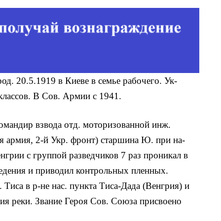
 род. 20.5.1919 в Киеве в семье рабочего. Ук­
лассов. В Сов. Армии с 1941.
Командир взвода отд. моторизованной инж.
-я армия, 2-й Укр. фронт) старшина Ю. при на­
нгрии с группой разведчиков 7 раз проникал в
ведения и приводил конт­рольных пленных.
. Тиса в р-не нас. пункта Тиса-Дада (Венгрия) и
ия реки. Звание Героя Сов. Союза при­своено