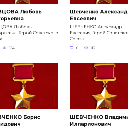
ЦОВА Любовь
Шевченко Александ
горьевна
Евсеевич
ЦОВА Любовь
ШЕВЧЕНКО Александр
орьевна, Герой Советского
Евсеевич, Герой Советско
а-
Союза-
124
0
113
ЧЕНКО Борис
ШЕВЧЕНКО Владим
идович
Илларионович