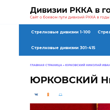
Перейти
Дивизии РККА в г
к
содержанию
Сайт о боевом пути дивизий РККА в год
Стрелковые дивизии 1-100
Стре
Стрелковые дивизии 301-415
ГЛАВНАЯ СТРАНИЦА
»
ЮРКОВСКИЙ НИКОЛАЙ ИВА
ЮРКОВСКИЙ Ни