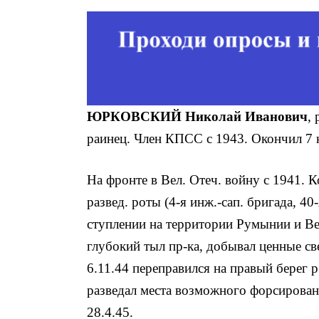
ЮРКОВСКИЙ Николай Иванович
,
раинец. Член КПСС с 1943. Окончил 7 к
На фронте в Вел. Отеч. войну с 1941. 
развед. роты (4-я инж.-сап. бригада, 40
ступлении на территории Румынии и Ве
глубокий тыл пр-ка, добы­вал ценные с
6.11.44 переправил­ся на правый берег р
разве­дал места возможного форсирован
28.4.45.