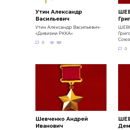
Утин Александр
ШЕВ
Васильевич
Гри
Утин Александр Васильевич-
ШЕВ
«Дивизии РККА«
Григ
Союз
0
161
0
Шевченко Андрей
ШЕВ
Иванович
Дем