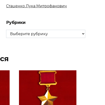
Стаценко Лука Митрофанович
Рубрики
Рубрики
ся