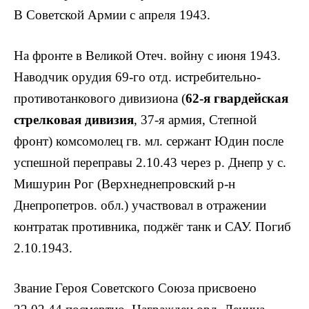
В Советской Ар­мии с апреля 1943.
На фронте в Великой Отеч. войну с июня 1943.
Наводчик орудия 69-го отд. истребительно-
противотанкового дивизиона (
62-я гвардейская
стрелковая дивизия
, 37-я армия, Степной
фронт) комсомолец гв. мл. сержант Юдин после
успеш­ной переправы 2.10.43 через р. Днепр у с.
Мишурин Рог (Верхнеднепровский р-н
Днепропетров. обл.) участвовал в от­ражении
контратак противника, поджёг танк и САУ. Погиб
2.10.1943.
Звание Героя Советского Союза присвоено