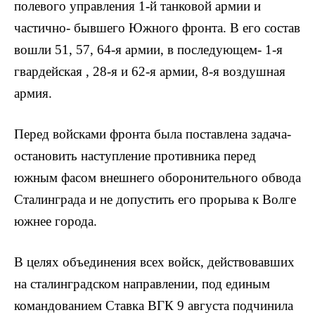
полевого управления 1-й тан­ковой армии и
частично- бывшего Южного фронта. В его состав
вошли 51, 57, 64-я армии, в последующем- 1-я
гвар­дейская , 28-я и 62-я армии, 8-я воздуш­ная
армия.
Перед войсками фронта была постав­лена задача-
остановить наступление противника перед
южным фасом внеш­него оборонительного обвода
Сталин­града и не допустить его прорыва к Вол­ге
южнее города.
В целях объединения всех войск, дей­ствовавших
на сталинградском направ­лении, под единым
командованием Став­ка ВГК 9 августа подчинила