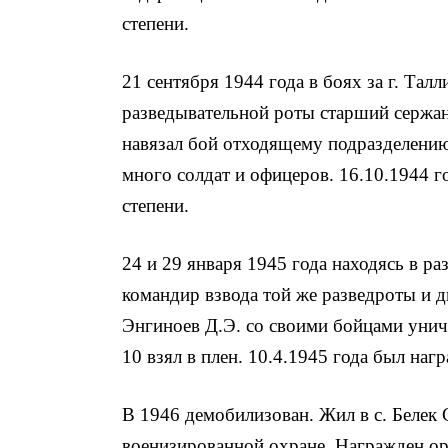
степени.
21 сентября 1944 года в боях за г. Та
разведывательной роты старший сержан
навязал бой отходящему под­разделению
много солдат и офицеров. 16.10.1944 
степени.
24 и 29 января 1945 года находясь в р
командир взвода той же разведроты и д
Энгиноев Д.Э. со своими бойцами унич
10 взял в плен. 10.4.1945 года был наг
В 1946 демобилизован. Жил в с. Бе­лек
военизированной охране. Награжден ор