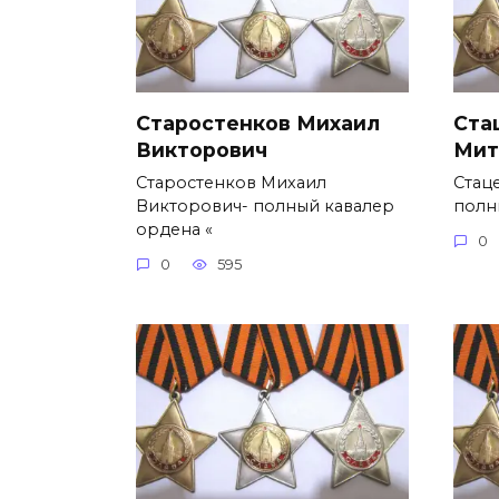
Старостенков Михаил
Ста
Викторович
Мит
Старостенков Михаил
Стац
Викторович- полный кавалер
полн
ордена «
0
0
595