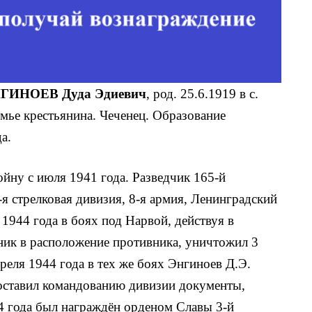
НГИНОЕВ Дуда Эдиевич
, род. 25.6.1919 в с.
емье крестьянина. Чеченец. Образование
а.
йну с июля 1941 года. Разведчик 165-й
я стрелковая дивизия, 8-я армия, Ленинградский
 1944 года в
боях под Нарвой, действуя в
ник в расположе­ние противника, уничтожил 3
реля 1944 года в тех же боях Энгиноев Д.Э.
оставил командова­нию дивизии документы,
44 года был награждён орденом Славы 3-й