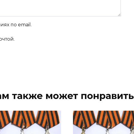
ях по email.
очтой.
ам также может понравить