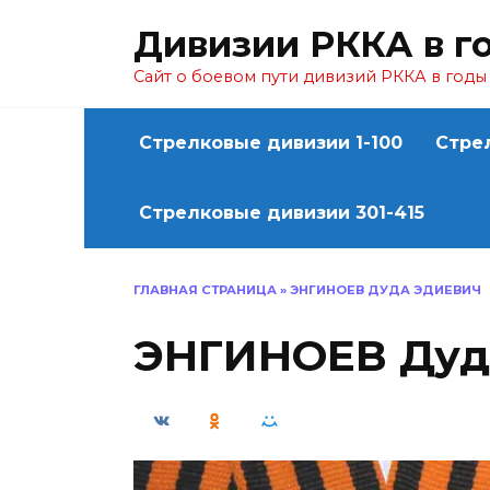
Перейти
Дивизии РККА в г
к
содержанию
Сайт о боевом пути дивизий РККА в год
Стрелковые дивизии 1-100
Стре
Стрелковые дивизии 301-415
ГЛАВНАЯ СТРАНИЦА
»
ЭНГИНОЕВ ДУДА ЭДИЕВИЧ
ЭНГИНОЕВ Дуд