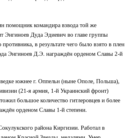
ллин помощник командира взвода той же
т Энгиноев Дуда Эдиевич во главе группы
 противника, в результате чего было взято в плен
года Энгиноев Д.Э. награждён орденом Славы 2-й
азведке южнее г. Оппельн (ныне Ополе, Польша),
ивизии (21-я армия, 1-й Украинский фронт)
тожил большое количество гитлеров­цев и более
раждён орденом Славы 1-й степени.
 Сокулукского района Киргизии. Работал в
деном Красной Звезды, медаля­ми. Умер