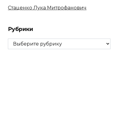
Стаценко Лука Митрофанович
Рубрики
Рубрики