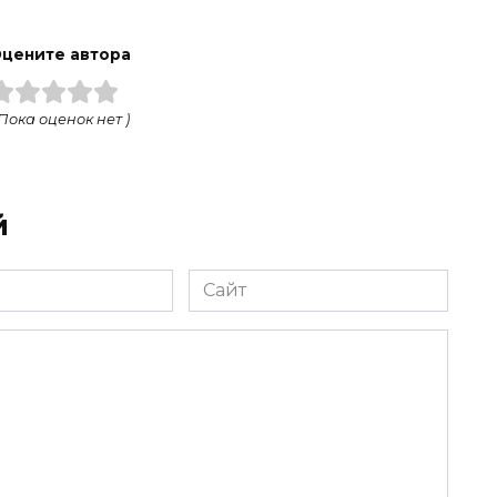
цените автора
 Пока оценок нет )
й
Сайт