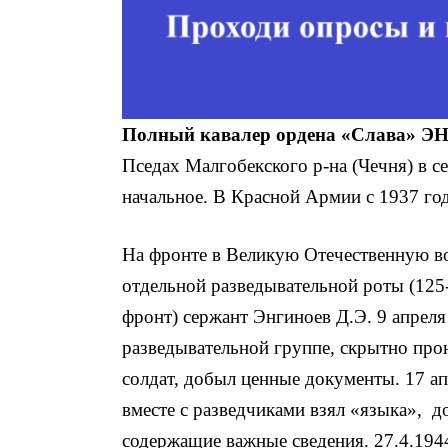
Полный кавалер ордена «Слава» Э
Пседах Малгобекского р-на (Чечня) в с
начальное. В Красной Армии с 1937 год
На фронте в Великую Отечественную во
отдельной разведывательной роты (125-
фронт) сержант Энгиноев Д.Э. 9 апреля
разведывательной группе, скрытно про
солдат, до­был ценные документы. 17 ап
вместе с разведчиками взял «языка», д
содержа­щие важные сведения. 27.4.19