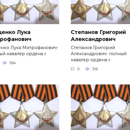
ценко Лука
Степанов Григорий
рофанович
Александро­вич
енко Лука Митрофанович-
Степанов Григорий
ый кавалер ордена «
Александро­вич- полный
кавалер ордена «
564
0
316