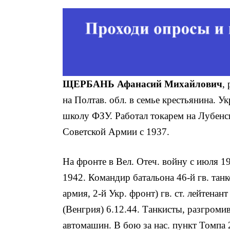
ЩЕРБАНЬ Афанасий Михайлович
,
на Полтав. обл. в семье крестьянина. У
школу ФЗУ. Работал тока­рем на Лубенс
Советской Армии с 1937.
На фронте в Вел. Отеч. войну с июля 1
1942. Командир батальона 46-й гв. танко
армия, 2-й Укр. фронт) гв. ст. лейтена
(Венгрия) 6.12.44. Танкисты, разгроми
автомашин. В бою за нас. пункт Томпа 