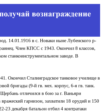
 род. 14.01.1916 в с. Новаки ныне Лубенского р-
краинец. Член КПСС с 1943. Окончил 8 классов,
ком станкоинструментальном заводе. В
941. Окончил Сталинградское танковое училище в
вой бригады (9-й гв. мех. корпус, 6-я гв. танк.
нт Щербань отличился в бою за г. Ваньяри
в вражеский гарнизон, захватили 18 орудий и 150
22-23 декабря батальон отбил 4 контратаки