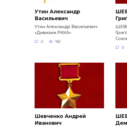
Утин Александр
ШЕВ
Васильевич
Гри
Утин Александр Васильевич-
ШЕВ
«Дивизии РККА«
Григ
Союз
0
162
0
Шевченко Андрей
ШЕВ
Иванович
Дем