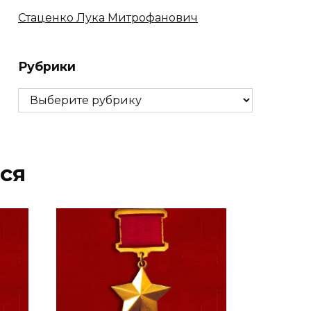
Стаценко Лука Митрофанович
Рубрики
Рубрики
ся