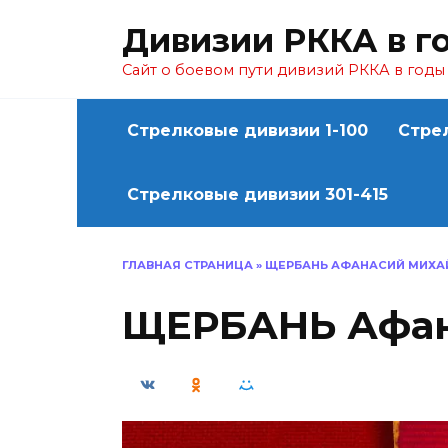
Перейти
Дивизии РККА в г
к
содержанию
Сайт о боевом пути дивизий РККА в год
Стрелковые дивизии 1-100
Стре
Стрелковые дивизии 301-415
ГЛАВНАЯ СТРАНИЦА
»
ЩЕРБАНЬ АФАНАСИЙ МИХА
ЩЕРБАНЬ Афан