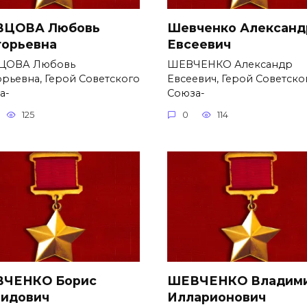
ЦОВА Любовь
Шевченко Александ
горьевна
Евсеевич
ЦОВА Любовь
ШЕВЧЕНКО Александр
орьевна, Герой Советского
Евсеевич, Герой Советско
а-
Союза-
125
0
114
ЧЕНКО Борис
ШЕВЧЕНКО Владим
идович
Илларионович