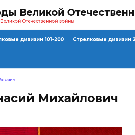
оды Великой Отечествен
ы Великой Отечественной войны
лковые дивизии 101-200
Стрелковые дивизии 2
ЙЛОВИЧ
асий Михайлович