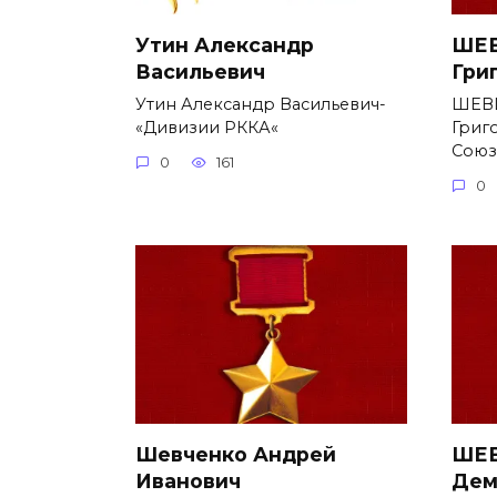
Утин Александр
ШЕВ
Васильевич
Гри
Утин Александр Васильевич-
ШЕВ
«Дивизии РККА«
Григ
Союз
0
161
0
Шевченко Андрей
ШЕВ
Иванович
Дем