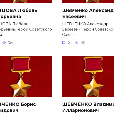
ЦОВА Любовь
Шевченко Александ
горьевна
Евсеевич
ЦОВА Любовь
ШЕВЧЕНКО Александр
орьевна, Герой Советского
Евсеевич, Герой Советско
а-
Союза-
124
0
113
ЧЕНКО Борис
ШЕВЧЕНКО Владим
идович
Илларионович