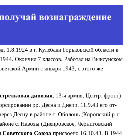
од. 1.8.1924 в г. Кулебаки Горьковской области в
1944. Окончил 7 классов. Рабо­тал на Выксунском
оветской Армии с января 1943, с этого же
 стрелковая дивизия
, 13-я армия, Центр. фронт)
сиро­вании рр. Десна и Днепр. 11.9.43 его от­
через Десну в районе с. Оболонь (Коропский р-н
 районе с. Навозы (Днепровское, Черниговский
я Советского Союза
присвоено 16.10.43. В 1944