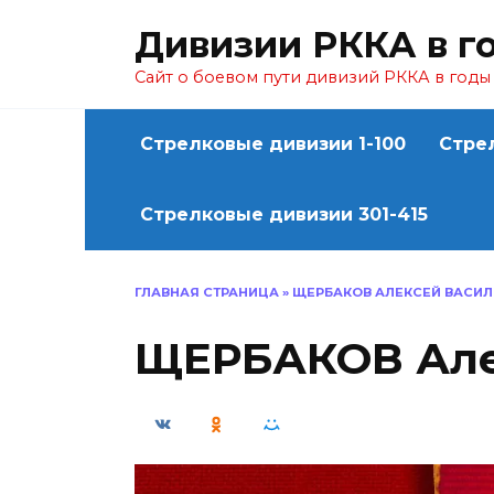
Перейти
Дивизии РККА в г
к
содержанию
Сайт о боевом пути дивизий РККА в год
Стрелковые дивизии 1-100
Стре
Стрелковые дивизии 301-415
ГЛАВНАЯ СТРАНИЦА
»
ЩЕРБАКОВ АЛЕКСЕЙ ВАСИЛ
ЩЕРБАКОВ Але