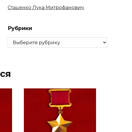
Стаценко Лука Митрофанович
Рубрики
Рубрики
ся