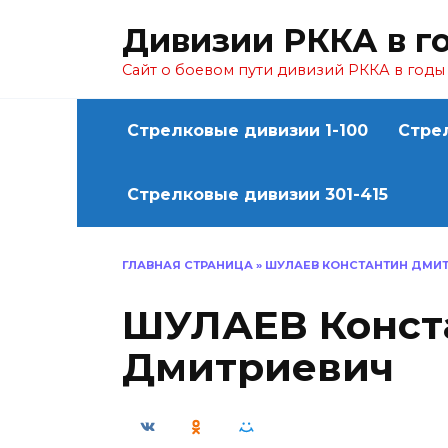
Перейти
Дивизии РККА в г
к
содержанию
Сайт о боевом пути дивизий РККА в год
Стрелковые дивизии 1-100
Стре
Стрелковые дивизии 301-415
ГЛАВНАЯ СТРАНИЦА
»
ШУЛАЕВ КОНСТАНТИН ДМИ
ШУЛАЕВ Конст
Дмитриевич