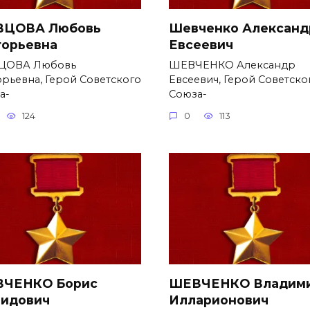
ЦОВА Любовь
Шевченко Александ
горьевна
Евсеевич
ЦОВА Любовь
ШЕВЧЕНКО Александр
орьевна, Герой Советского
Евсеевич, Герой Советско
а-
Союза-
124
0
113
ЧЕНКО Борис
ШЕВЧЕНКО Владим
идович
Илларионович