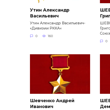
Утин Александр
ШЕВ
Васильевич
Гри
Утин Александр Васильевич-
ШЕВ
«Дивизии РККА«
Григ
Союз
0
160
0
Шевченко Андрей
ШЕВ
Иванович
Дем