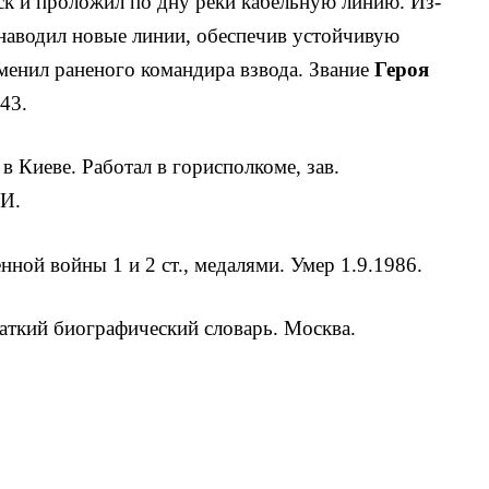
ск и проложил по дну реки кабельную линию. Из-
наводил новые линии, обес­печив устойчивую
аменил раненого командира взвода. Звание
Героя
43.
в Киеве. Работал в горисполкоме, зав.
ИИ.
ной войны 1 и 2 ст., медалями. Умер 1.9.1986.
аткий биографический словарь. Москва.