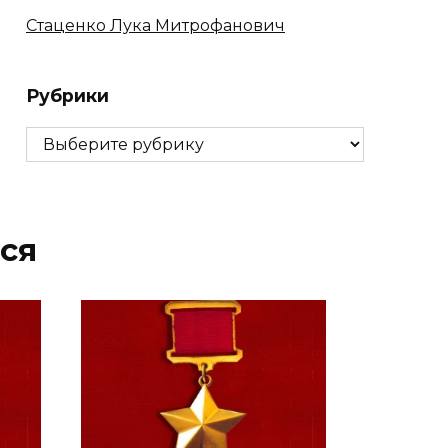
Стаценко Лука Митрофанович
Рубрики
Рубрики
ся