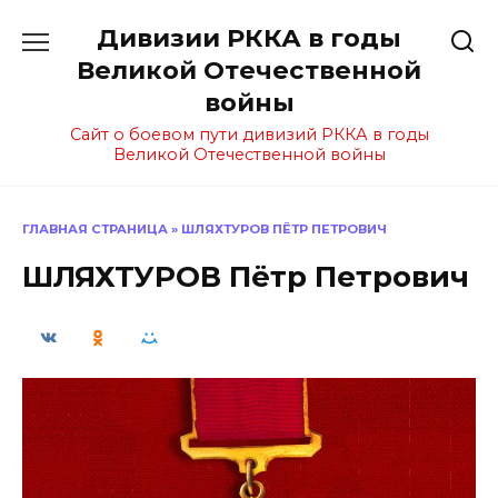
Перейти
Дивизии РККА в годы
к
содержанию
Великой Отечественной
войны
Сайт о боевом пути дивизий РККА в годы
Великой Отечественной войны
ГЛАВНАЯ СТРАНИЦА
»
ШЛЯХТУРОВ ПЁТР ПЕТРОВИЧ
ШЛЯХТУРОВ Пётр Петрович