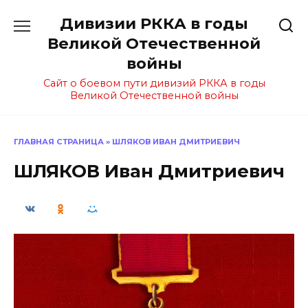
Перейти
Дивизии РККА в годы
к
содержанию
Великой Отечественной
войны
Сайт о боевом пути дивизий РККА в годы
Великой Отечественной войны
ГЛАВНАЯ СТРАНИЦА
»
ШЛЯКОВ ИВАН ДМИТРИЕВИЧ
ШЛЯКОВ Иван Дмитриевич