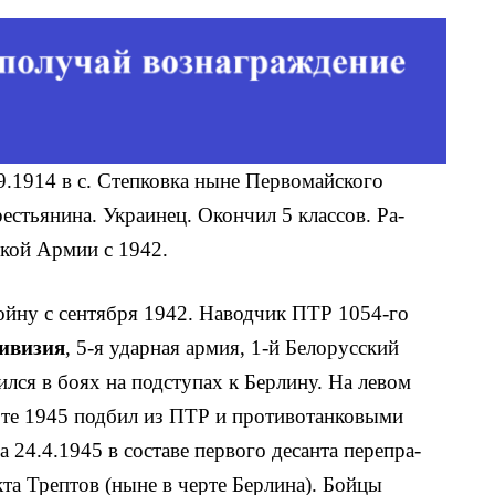
.9.1914 в с. Степковка ныне Первомайского
естьяни­на. Украинец. Окончил 5 классов. Ра­
ской Армии с 1942.
йну с сентября 1942. Наводчик ПТР 1054-го
дивизия
, 5-я ударная армия, 1-й Бе­лорусский
лся в боях на подступах к Берлину. На левом
арте 1945 подбил из ПТР и противотанковыми
а 24.4.1945 в составе первого десанта перепра­
кта Трептов (ныне в черте Берлина). Бойцы