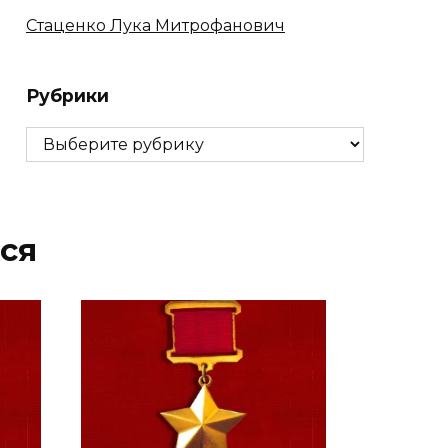
Стаценко Лука Митрофанович
Рубрики
Рубрики
ся