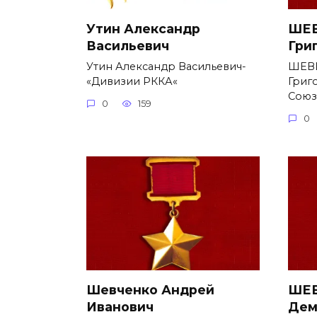
Утин Александр
ШЕВ
Васильевич
Гри
Утин Александр Васильевич-
ШЕВ
«Дивизии РККА«
Григ
Союз
0
159
0
Шевченко Андрей
ШЕВ
Иванович
Дем