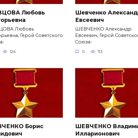
ЦОВА Любовь
Шевченко Александ
горьевна
Евсеевич
ЦОВА Любовь
ШЕВЧЕНКО Александр
орьевна, Герой Советского
Евсеевич, Герой Советско
а-
Союза-
124
0
113
ЧЕНКО Борис
ШЕВЧЕНКО Владим
идович
Илларионович