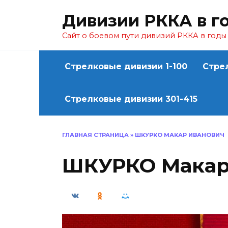
Перейти
Дивизии РККА в г
к
содержанию
Сайт о боевом пути дивизий РККА в год
Стрелковые дивизии 1-100
Стре
Стрелковые дивизии 301-415
ГЛАВНАЯ СТРАНИЦА
»
ШКУРКО МАКАР ИВАНОВИЧ
ШКУРКО Макар