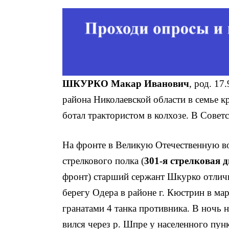
ШКУРКО Макар Иванович
, род. 17
района Николаевской области в семье кр
ботал трактористом в колхозе. В Совет
На фронте в Великую Отечественную во
стрелкового полка (
301-я стрелковая 
фронт) старший сержант Шкурко отличи
берегу Одера в районе г. Кюстрин в м
гранатами 4 танка противника. В ночь н
вился через р. Шпре у населенного пун