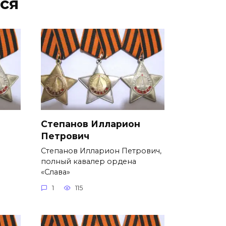
ся
Степанов Илларион
Петрович
Степанов Илларион Петрович,
полный кавалер ордена
«Слава»
1
115