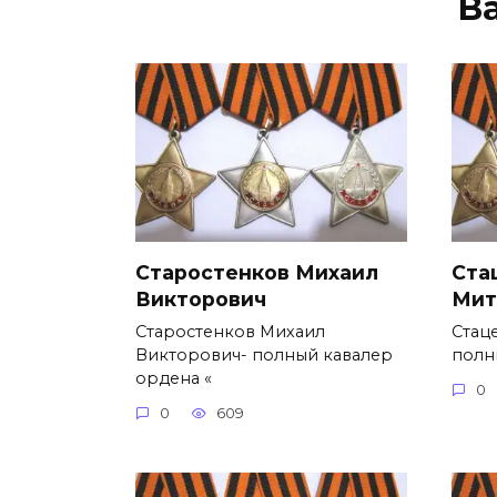
В
Старостенков Михаил
Ста
Викторович
Мит
Старостенков Михаил
Стац
Викторович- полный кавалер
полн
ордена «
0
0
609