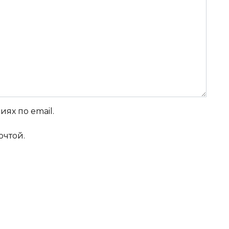
ях по email.
очтой.