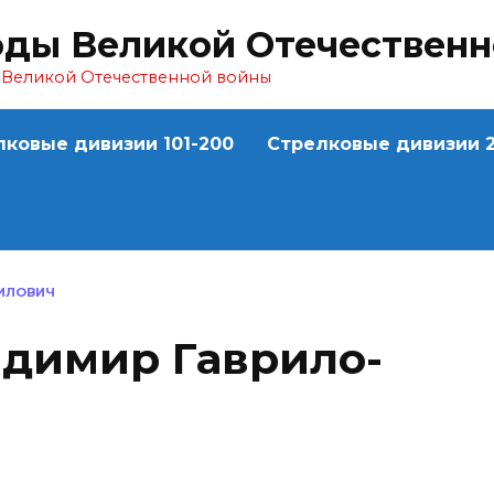
оды Великой Отечествен
ы Великой Отечественной войны
лковые дивизии 101-200
Стрелковые дивизии 2
ИЛО­ВИЧ
димир Гаврило­