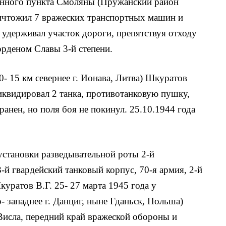
ленного пункта Смоляны (Пружанский район
ничтожил 7 вражеских транспортных машин и
 удер­живал участок дороги, препятствуя отходу
орденом Славы 3-й степени.
0- 15 км севернее г. Ионава, Литва) Шкуратов
иквиди­ровал 2 танка, противотанковую пушку,
ранен, но поля боя не покинул. 25.10.1944 года
становки разведывательной роты 2-й
-й гвардейский танковый корпус, 70-я армия, 2-й
уратов В.Г. 25- 27 марта 1945 года у
- западнее г. Данциг, ныне Гданьск, Польша)
 Висла, передний край вражеской обороны и