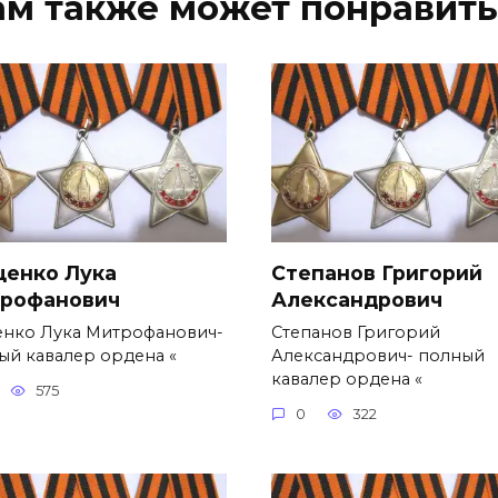
ам также может понравить
ценко Лука
Степанов Григорий
рофанович
Александро­вич
енко Лука Митрофанович-
Степанов Григорий
ый кавалер ордена «
Александро­вич- полный
кавалер ордена «
575
0
322