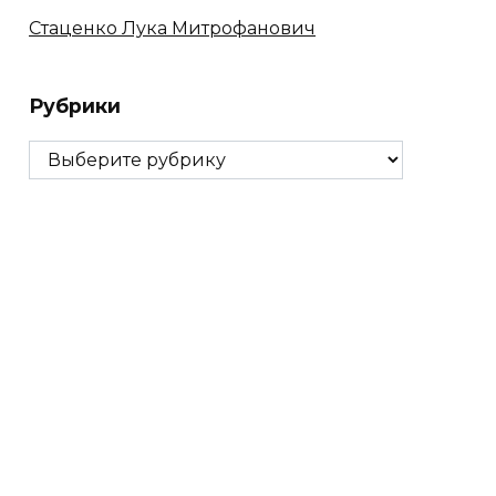
Стаценко Лука Митрофанович
Рубрики
Рубрики