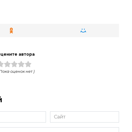
цените автора
 Пока оценок нет )
й
Сайт