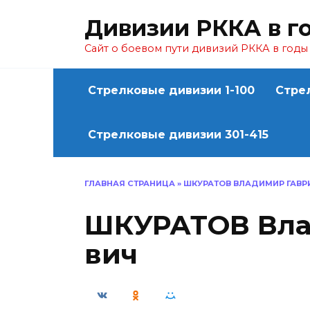
Перейти
Дивизии РККА в г
к
содержанию
Сайт о боевом пути дивизий РККА в год
Стрелковые дивизии 1-100
Стре
Стрелковые дивизии 301-415
ГЛАВНАЯ СТРАНИЦА
»
ШКУРАТОВ ВЛАДИМИР ГАВР
ШКУРАТОВ Вла
вич