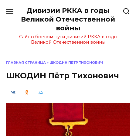
Перейти
Дивизии РККА в годы
к
содержанию
Великой Отечественной
войны
Сайт о боевом пути дивизий РККА в годы
Великой Отечественной войны
ГЛАВНАЯ СТРАНИЦА
»
ШКОДИН ПЁТР ТИХОНОВИЧ
ШКОДИН Пётр Тихонович