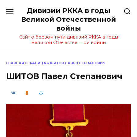
Перейти
Дивизии РККА в годы
к
содержанию
Великой Отечественной
войны
Сайт о боевом пути дивизий РККА в годы
Великой Отечественной войны
ГЛАВНАЯ СТРАНИЦА
»
ШИТОВ ПАВЕЛ СТЕПАНОВИЧ
ШИТОВ Павел Степанович