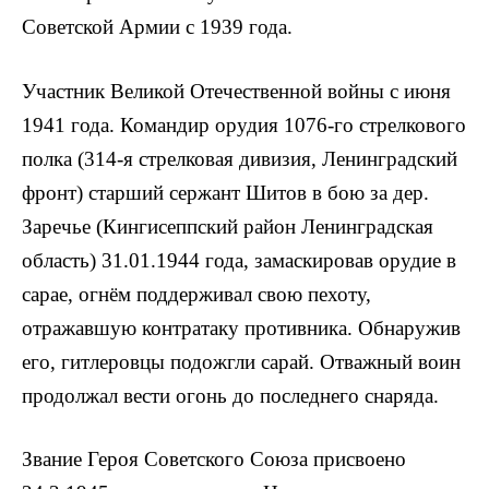
Советской Армии с 1939 года.
Участник Великой Отечественной войны с июня
1941 года. Командир орудия 1076-го стрелкового
полка (314-я стрелковая дивизия, Ленинградский
фронт) старший сержант Шитов в бою за дер.
Заречье (Кин­гисеппский район Ленинградская
область) 31.01.1944 года, замаскировав орудие в
сарае, огнём под­держивал свою пехоту,
отражавшую контратаку противника. Обнаружив
его, гит­леровцы подожгли сарай. Отважный воин
продолжал вести огонь до послед­него снаряда.
Звание Героя Советского Союза присвоено