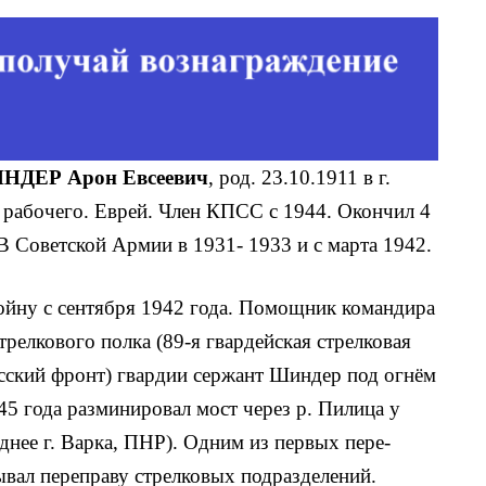
ЕР Арон Евсеевич
, род. 23.10.1911 в г.
е рабочего. Еврей. Член КПСС с 1944. Окончил 4
 В Советской Армии в 1931- 1933 и с марта 1942.
ойну с сентября 1942 года. Помощник командира
трелкового полка (89-я гвардейская стрелковая
усский фронт) гвардии сержант Шиндер под огнём
45 года разминировал мост через р. Пилица у
днее г. Варка, ПНР). Одним из первых пере­
ывал переправу стрелковых подразделений.