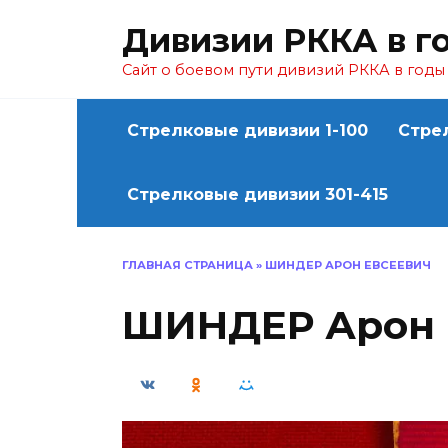
Перейти
Дивизии РККА в г
к
содержанию
Сайт о боевом пути дивизий РККА в год
Стрелковые дивизии 1-100
Стре
Стрелковые дивизии 301-415
ГЛАВНАЯ СТРАНИЦА
»
ШИНДЕР АРОН ЕВСЕЕВИЧ
ШИНДЕР Арон 