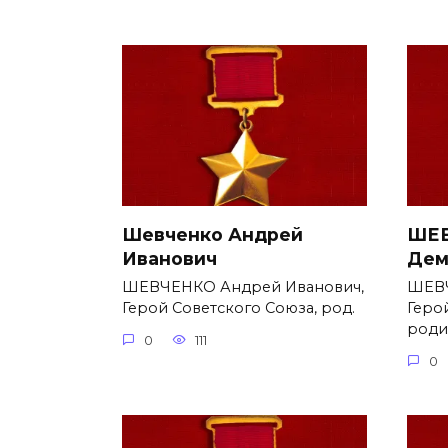
Шевченко Андрей
ШЕВ
Иванович
Дем
ШЕВЧЕНКО Андрей Иванович,
ШЕВЧ
Герой Советского Союза, род.
Геро
родил
0
111
0