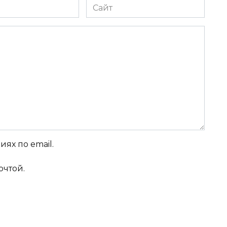
Сайт
ях по email.
очтой.