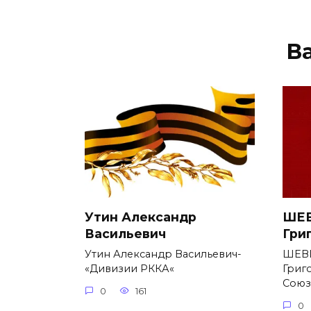
В
Утин Александр
ШЕВ
Васильевич
Гри
Утин Александр Васильевич-
ШЕВ
«Дивизии РККА«
Григ
Союз
0
161
0