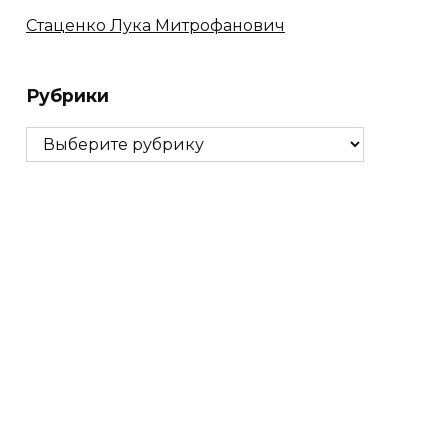
Стаценко Лука Митрофанович
Рубрики
Рубрики