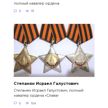
полный кавалер ордена
0
111
Степанян Исраел Галустович
Степанян Исраел Галустович, полный
кавалер ордена «Слава»
0
104