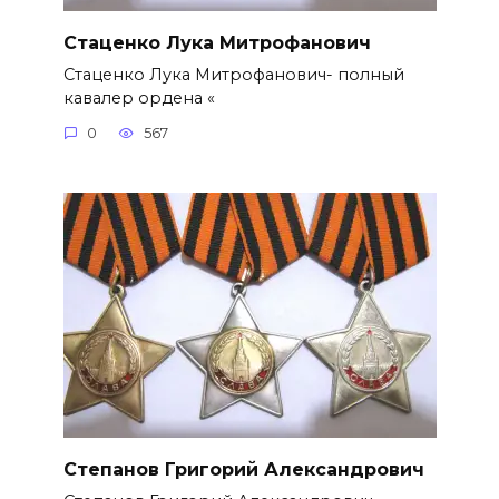
Стаценко Лука Митрофанович
Стаценко Лука Митрофанович- полный
кавалер ордена «
0
567
Степанов Григорий Александро­вич