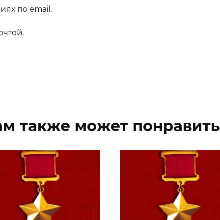
ях по email.
очтой.
ам также может понравить