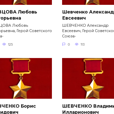
ЦОВА Любовь
Шевченко Александ
горьевна
Евсеевич
ЦОВА Любовь
ШЕВЧЕНКО Александр
орьевна, Герой Советского
Евсеевич, Герой Советско
а-
Союза-
125
0
113
ЧЕНКО Борис
ШЕВЧЕНКО Владим
идович
Илларионович