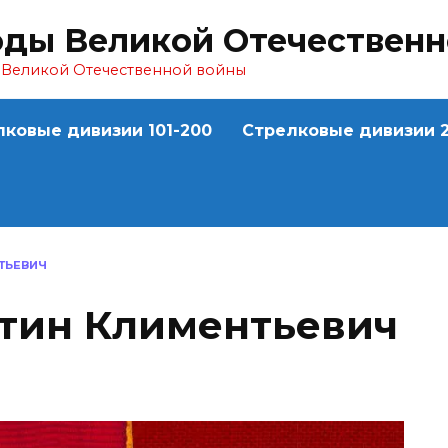
оды Великой Отечествен
ы Великой Отечественной войны
лковые дивизии 101-200
Стрелковые дивизии 2
ТЬЕВИЧ
тин Климентьевич