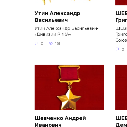
Утин Александр
ШЕВ
Васильевич
Гри
Утин Александр Васильевич-
ШЕВ
«Дивизии РККА«
Григ
Союз
0
161
0
Шевченко Андрей
ШЕВ
Иванович
Дем