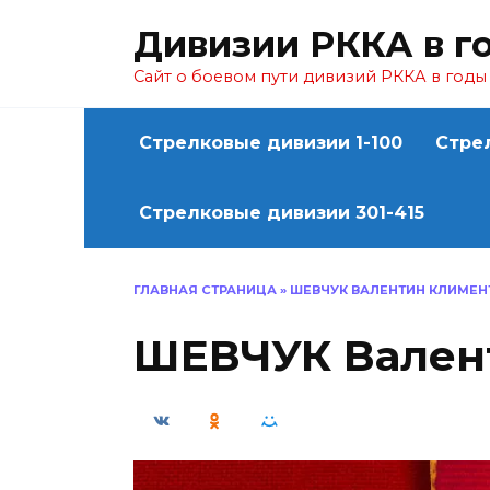
Перейти
Дивизии РККА в г
к
содержанию
Сайт о боевом пути дивизий РККА в год
Стрелковые дивизии 1-100
Стре
Стрелковые дивизии 301-415
ГЛАВНАЯ СТРАНИЦА
»
ШЕВЧУК ВАЛЕНТИН КЛИМЕН
ШЕВЧУК Вален