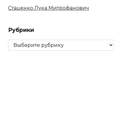
Стаценко Лука Митрофанович
Рубрики
Рубрики