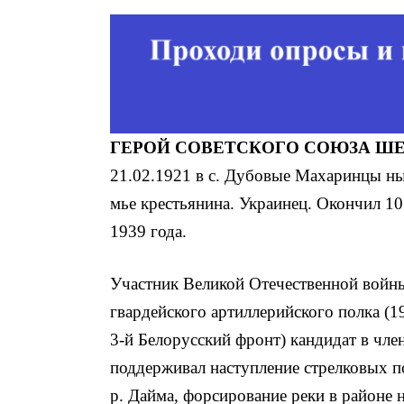
ГЕРОЙ СОВЕТСКОГО СОЮЗА ШЕВЧ
21.02.1921 в с. Дубовые Махаринцы ны
мье крестьянина. Украинец. Окончил 10
1939 года.
Участник Великой Отечественной войны
гвардейского артиллерийского полка (19
3-й Бело­русский фронт) кандидат в ч
поддерживал наступ­ление стрелковых п
р. Дайма, форсиро­вание реки в районе 