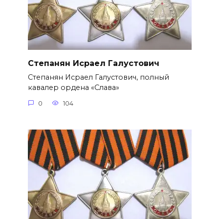
Степанян Исраел Галустович
Степанян Исраел Галустович, полный
кавалер ордена «Слава»
0
104