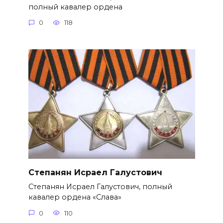
полный кавалер ордена
0
118
Степанян Исраел Галустович
Степанян Исраел Галустович, полный
кавалер ордена «Слава»
0
110