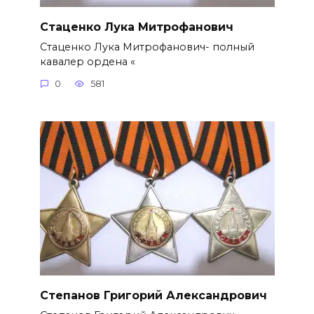
Стаценко Лука Митрофанович
Стаценко Лука Митрофанович- полный
кавалер ордена «
0
581
Степанов Григорий Александро­вич