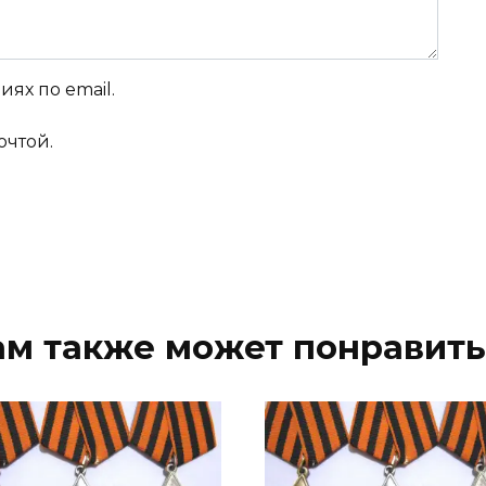
ях по email.
очтой.
ам также может понравить