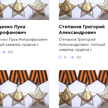
ценко Лука
Степанов Григорий
рофанович
Александро­вич
енко Лука Митрофанович-
Степанов Григорий
ый кавалер ордена «
Александро­вич- полный
кавалер ордена «
573
0
321