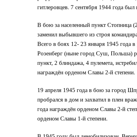
гитлеров­цев. 7 сентября 1944 года был
В бою за населенный пункт Стопница (
заме­нил выбывшего из строя командира
Всего в боях 12- 23 января 1945 года 
Розенберг (ныне город Суш, Польша) р
пункт, 2 блиндажа, 4 пулемета, истреби
награждён орденом Славы 2-й степени.
19 апреля 1945 года в бою за город Ш
пробрался в дом и захватил в плен враж
года награждён орденом Славы 2-й степ
орденом Славы 1-й степени.
В 1945 году был демобилизован. Вернул