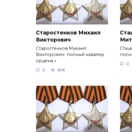
Старостенков Михаил
Ста
Викторович
Мит
Старостенков Михаил
Стац
Викторович- полный кавалер
полн
ордена «
0
0
606