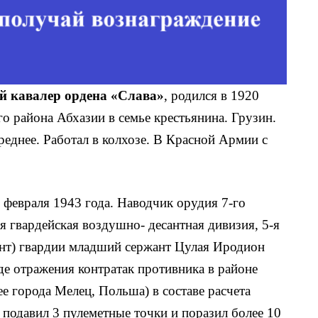
 кавалер ордена «Слава»
, родился в 1920
о района Абхазии в семье крестья­нина. Грузин.
еднее. Работал в кол­хозе. В Красной Армии с
 февраля 1943 года. Наводчик орудия 7-го
я гвардейская воздушно- десантная дивизия, 5-я
онт) гвардии младший сер­жант Цулая Иродион
оде отражения контратак противника в районе
ее города Мелец, Польша) в составе расчета
подавил 3 пулеметные точки и поразил более 10