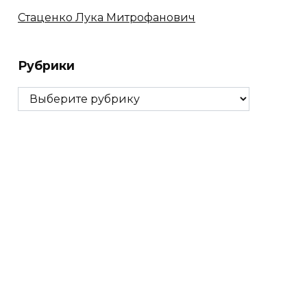
Стаценко Лука Митрофанович
Рубрики
Рубрики