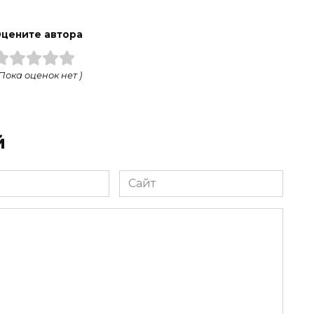
цените автора
 Пока оценок нет )
й
Сайт