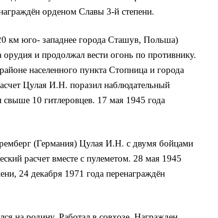
 награждён орденом Славы 3-й степени.
20 км юго- западнее города Сташув, Польша)
 ору­дия и продолжал вести огонь по противнику.
в районе населенного пункта Стопница и города
ас­чет Цулая И.Н. поразил наблюдательный
л свыше 10 гитле­ровцев. 17 мая 1945 года
премберг (Германия) Цулая И.Н. с двумя бойцами
еский расчет вместе с пулеметом. 28 мая 1945
ени, 24 декабря 1971 года перенаграждён
ся на родину. Работал в совхозе. Награжден