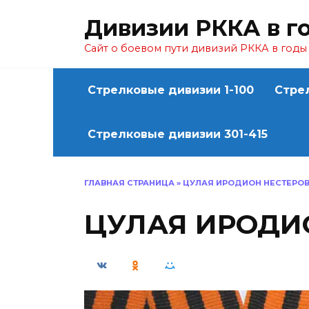
Перейти
Дивизии РККА в г
к
содержанию
Сайт о боевом пути дивизий РККА в год
Стрелковые дивизии 1-100
Стре
Стрелковые дивизии 301-415
ГЛАВНАЯ СТРАНИЦА
»
ЦУЛАЯ ИРОДИОН НЕСТЕРО
ЦУЛАЯ ИРОДИ