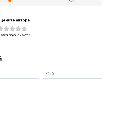
цените автора
 Пока оценок нет )
й
Сайт