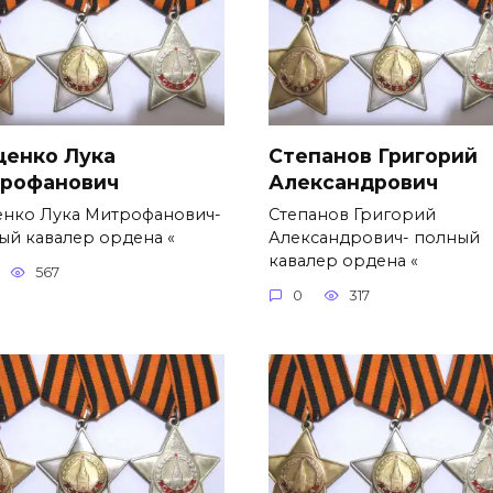
ценко Лука
Степанов Григорий
рофанович
Александро­вич
енко Лука Митрофанович-
Степанов Григорий
ый кавалер ордена «
Александро­вич- полный
кавалер ордена «
567
0
317