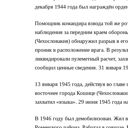
декабря 1944 года был награждён орден
Помощник командира взвода той же рот
наблюдения за пере­дним краем оборон
(Чехословакия) об­наружил разрыв в ег
проник в расположение врага. В резуль
ликвидировали пулеметный расчет, за­хв
сообщил ценные сведе­ния. 31 января 1
13 января 1945 года, действуя во главе
восточнее города Кошице (Чехослова­ки
захватил «языка». 29 июня 1945 года н
В 1946 году был демобилизован. Жил в 
Роменского района. Работал в совхозе.