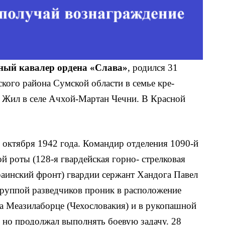
ый кавалер ордена «Слава»
, родился 31
ского района Сумской области в семье кре­
в. Жил в селе Ачхой-Мартан Чечни. В Красной
 октября 1942 года. Командир отделения 1090-й
й роты (128-я гвардейская горно- стрелковая
краинский фронт) гвардии сержант Xандога Павел
руппой раз­ведчиков проник в расположение
а Меазилаборце (Че­хословакия) и в рукопашной
, но продолжал выполнять боевую задачу. 28