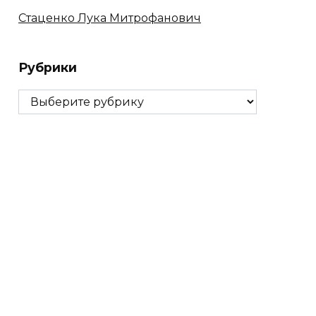
Стаценко Лука Митрофанович
Рубрики
Рубрики