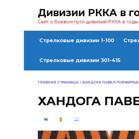
Перейти
Дивизии РККА в г
к
содержанию
Сайт о боевом пути дивизий РККА в год
Стрелковые дивизии 1-100
Стре
Стрелковые дивизии 301-415
ГЛАВНАЯ СТРАНИЦА
»
ХАНДОГА ПАВЕЛ ПОРФИРЬЕ
ХАНДОГА ПАВ