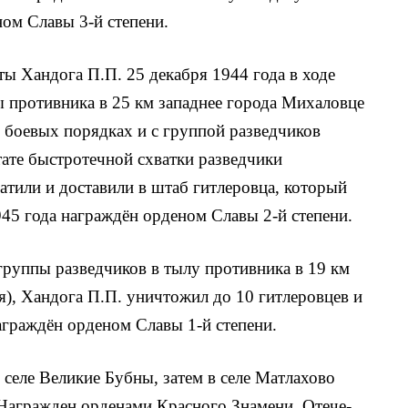
ом Славы 3-й степени.
ы Xандога П.П. 25 декабря 1944 года в ходе
ы противника в 25 км западнее города Михаловце
о боевых поряд­ках и с группой разведчиков
тате быстротечной схватки разведчики
атили и доставили в штаб гитлеров­ца, который
945 года награждён орденом Славы 2-й степени.
 груп­пы разведчиков в тылу противника в 19 км
я), Xандога П.П. уничтожил до 10 гитлеров­цев и
аграждён орденом Славы 1-й степени.
селе Ве­ликие Бубны, затем в селе Матлахово
 Награжден орденами Красного Знамени, Отече­