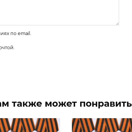
ях по email.
очтой.
ам также может понравить