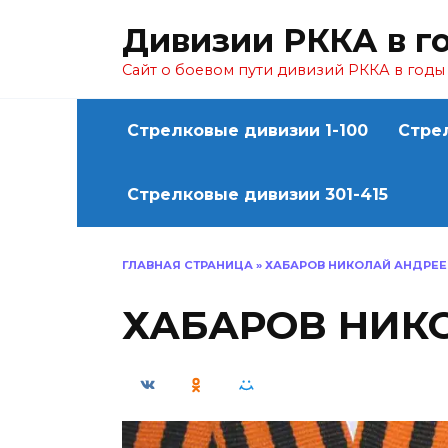
Перейти
Дивизии РККА в г
к
содержанию
Сайт о боевом пути дивизий РККА в год
Стрелковые дивизии 1-100
Стре
Стрелковые дивизии 301-415
ГЛАВНАЯ СТРАНИЦА
»
ХАБАРОВ НИКОЛАЙ АНДРЕ
ХАБАРОВ НИК