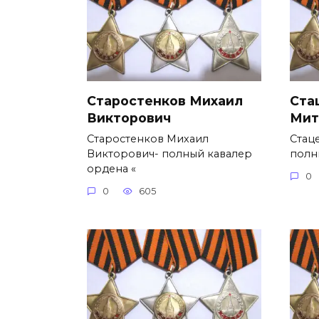
Старостенков Михаил
Ста
Викторович
Мит
Старостенков Михаил
Стац
Викторович- полный кавалер
полн
ордена «
0
0
605