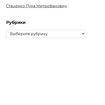
Стаценко Лука Митрофанович
Рубрики
Рубрики