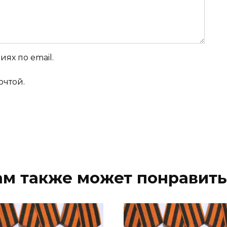
ях по email.
очтой.
ам также может понравить