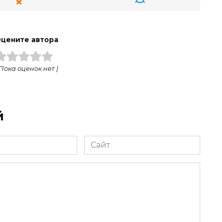
цените автора
 Пока оценок нет )
й
Сайт