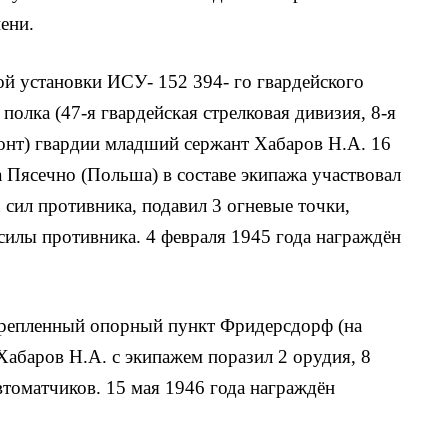
ени.
й установки ИСУ- 152 394- го гвардейского
о­лка (47-я гвардейская стрелковая дивизия, 8-я
ронт) гвардии младший сержант Xабаров Н.А. 16
 Пясечно (Польша) в составе экипажа участво­вал
 сил противника, подавил 3 огневые точки,
илы противника. 4 февраля 1945 года награждён
укрепленный опорный пункт Фридерсдорф (на
Xабаров Н.А. с экипажем поразил 2 орудия, 8
втоматчиков. 15 мая 1946 года награждён