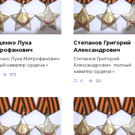
ценко Лука
Степанов Григорий
рофанович
Александро­вич
енко Лука Митрофанович-
Степанов Григорий
ый кавалер ордена «
Александро­вич- полный
кавалер ордена «
573
0
321