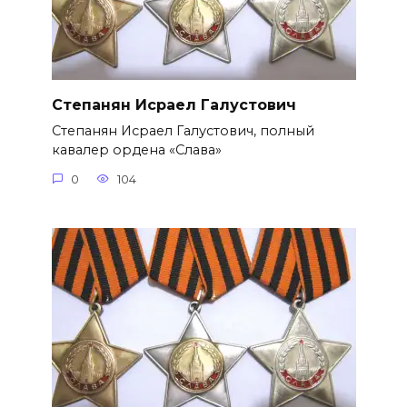
Степанян Исраел Галустович
Степанян Исраел Галустович, полный
кавалер ордена «Слава»
0
104