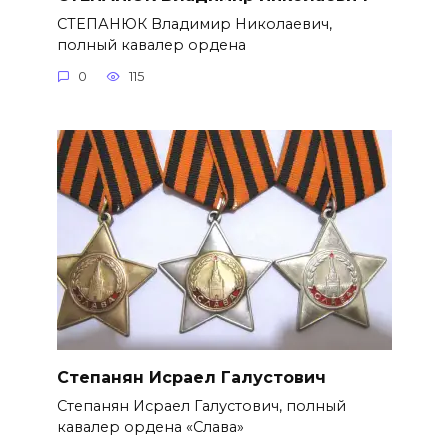
СТЕПАНЮК Владимир Николае­вич,
полный кавалер ордена
0
115
Степанян Исраел Галустович
Степанян Исраел Галустович, полный
кавалер ордена «Слава»