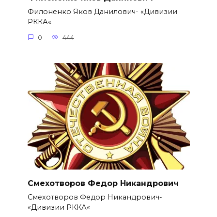
Филоненко Яков Данилович- «Дивизии
РККА«
0
444
Смехотворов Федор Никандрович
Смехотворов Федор Никандрович-
«Дивизии РККА«