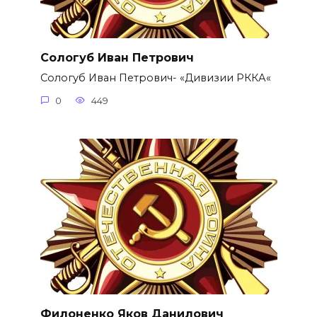
Сологуб Иван Петрович
Сологуб Иван Петрович- «Дивизии РККА«
0
449
Филоненко Яков Данилович