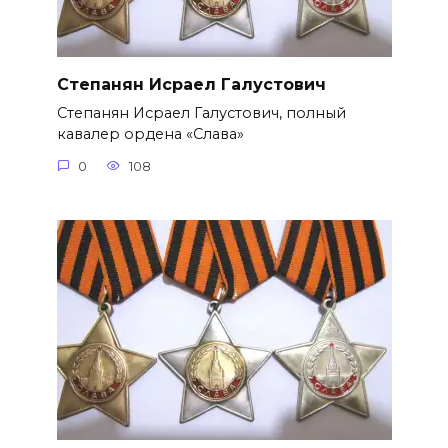
Степанян Исраел Галустович
Степанян Исраел Галустович, полный
кавалер ордена «Слава»
0
108