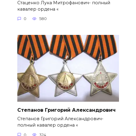
Стаценко Лука Митрофанович- полный
кавалер ордена «
0
580
Степанов Григорий Александро­вич
Степанов Григорий Александро­вич-
полный кавалер ордена «
0
324