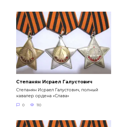
Степанян Исраел Галустович
Степанян Исраел Галустович, полный
кавалер ордена «Слава»
0
110