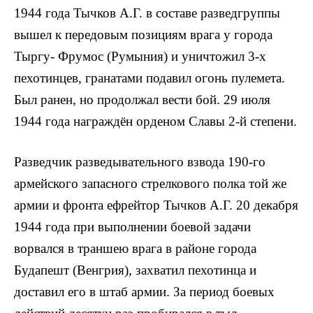
1944 года Тычков А.Г. в составе разведгруппы
вышел к передовым позициям врага у города
Тыргу- Фрумос (Румыния) и уничтожил 3-х
пехо­тинцев, гранатами подавил огонь пулемета.
Был ранен, но продол­жал вести бой. 29 июля
1944 года награждён орденом Славы 2-й степени.
Разведчик разведывательного взвода 190-го
армейского запасного стрелкового по­лка той же
армии и фронта ефрей­тор Тычков А.Г. 20 декабря
1944 года при выполнении боевой задачи
ворвался в траншею врага в районе города
Будапешт (Венгрия), захватил пехотинца и
доставил его в штаб армии. За период боевых