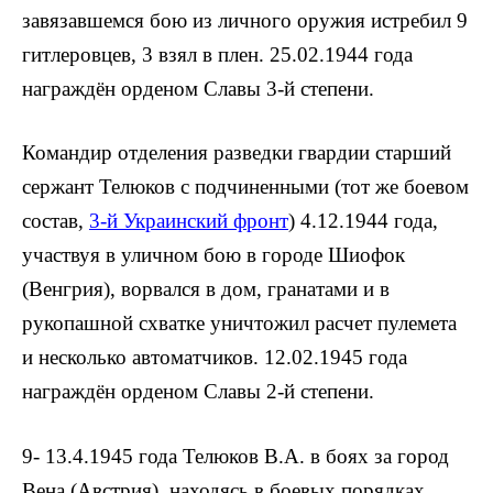
завязавшемся бою из личного ору­жия истребил 9
гитлеровцев, 3 взял в плен. 25.02.1944 года
награждён орденом Славы 3-й степени.
Командир отделения разведки гвардии старший
сер­жант Телюков с подчиненными (тот же боевом
состав,
3-й Украинский фронт
) 4.12.1944 года,
уча­ствуя в уличном бою в городе Шиофок
(Венгрия), ворвался в дом, гранатами и в
рукопашной схватке уничтожил расчет пулемета
и несколько автоматчиков. 12.02.1945 года
награждён орденом Славы 2-й степени.
9- 13.4.1945 года Телюков В.А. в боях за город
Вена (Авст­рия), находясь в боевых порядках