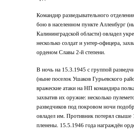
Командир разведывательного отделения 
бою в населенном пункте Алленбург (н
Калининградской области) овла­дел укр
несколько солдат и унтер-офицера, захв
орденом Славы 2-й степени.
В ночь на 15.3.1945 с группой разведч
(ныне поселок Уша­ков Гурьевского рай
вражеские атаки на НП командира полка
захватив их ору­жие: несколько пулемет
разведчиков под покровом ночи подобр
овладел им. Противник потерял свыше 
пленены. 15.5.1946 года награждён орд