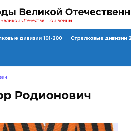
оды Великой Отечествен
ы Великой Отечественной войны
лковые дивизии 101-200
Стрелковые дивизии 2
ВИЧ
ор Родионович