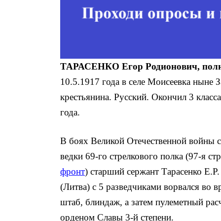
ТАРАСЕНКО Егор Родионович, полн
10.5.1917 года в селе Моисеевка ныне 
крестьянина. Русский. Окон­чил 3 класс
года.
В боях Великой Отечественной войны с 
ведки 69-го стрелкового полка (97-я ст
фронт
) старший сержант Тарасенко Е.Р.
(Литва) с 5 разведчиками вор­вался во 
штаб, блиндаж, а затем пулеметный расч
орденом Славы 3-й степени.