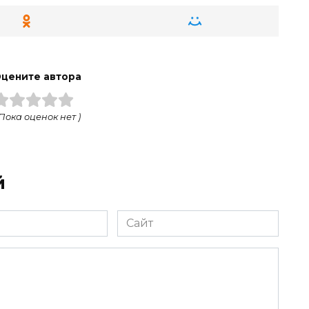
цените автора
 Пока оценок нет )
й
Сайт