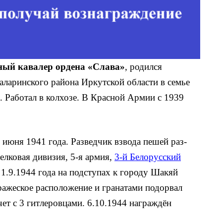
ый кавалер ордена «Слава»
, родился
Заларинского района Иркутской области в семье
а. Работал в колхозе. В Красной Армии с 1939
июня 1941 года. Разведчик взвода пешей раз­
релковая дивизия, 5-я армия,
3-й Белорусский
 1.9.1944 года на подступах к городу Шакяй
вражеское расположение и гра­натами подорвал
ет с 3 гитлеровца­ми. 6.10.1944 награждён