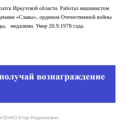
ратск Иркутской области. Работал машини­стом
рденами «Славы», орденом Отечественной войны
ды, медалями. Умер 20.9.1978 года.
АСЕНКО Егор Родионович