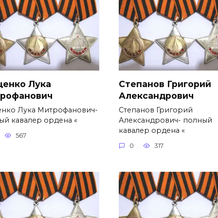
ценко Лука
Степанов Григорий
рофанович
Александро­вич
енко Лука Митрофанович-
Степанов Григорий
ый кавалер ордена «
Александро­вич- полный
кавалер ордена «
567
0
317