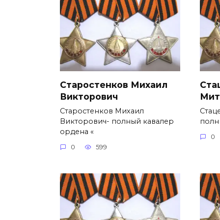
Старостенков Михаил
Ста
Викторович
Мит
Старостенков Михаил
Стац
Викторович- полный кавалер
полн
ордена «
0
0
599