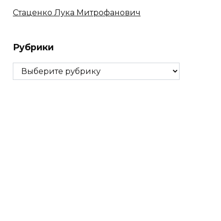
Стаценко Лука Митрофанович
Рубрики
Рубрики