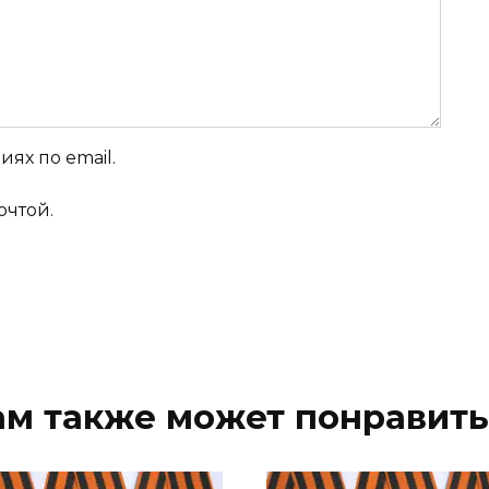
ях по email.
очтой.
ам также может понравить