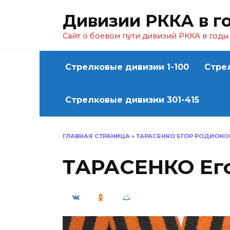
Перейти
Дивизии РККА в г
к
содержанию
Сайт о боевом пути дивизий РККА в год
Стрелковые дивизии 1-100
Стре
Стрелковые дивизии 301-415
ГЛАВНАЯ СТРАНИЦА
»
ТАРАСЕНКО ЕГОР РОДИОНО
ТАРАСЕНКО Ег