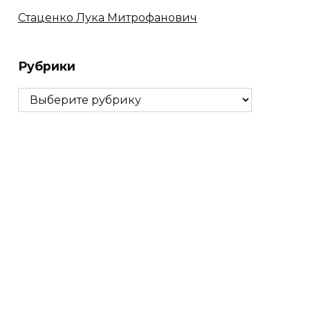
Стаценко Лука Митрофанович
Рубрики
Рубрики