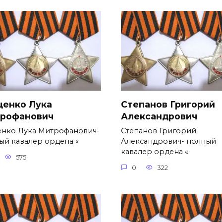
ценко Лука
Степанов Григорий
рофанович
Александро­вич
енко Лука Митрофанович-
Степанов Григорий
ый кавалер ордена «
Александро­вич- полный
кавалер ордена «
575
0
322