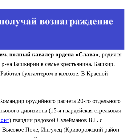
, полный кавалер ордена «Слава»
, родился
 р-на Башкирии в семье крестьянина. Башкир.
Работал бухгалтером в колхозе. В Красной
 Командир орудийного расчета 20-го отдельного
кового дивизио­на (15-я гвардейская стрелковая
ронт
) гвардии рядовой Сулейманов В.Г. с
е, Высокое Поле, Ингулец (Криворожский район