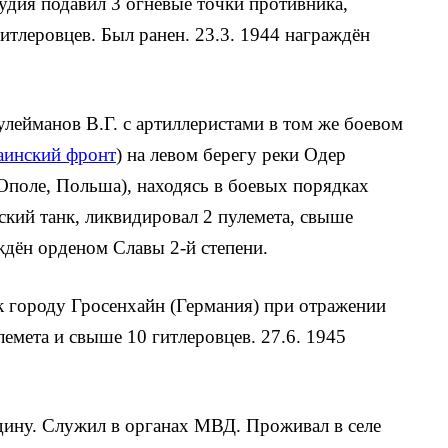
удия подавил 3 огневые точки противника,
итле­ровцев. Был ранен. 23.3. 1944 награждён
лейманов В.Г. с артиллеристами в том же боевом
аинский фронт
) на левом берегу реки Одер
Ополе, Польша), находясь в боевых порядках
ский танк, ликвидировал 2 пулемета, свыше
аждён орденом Славы 2-й степени.
 к городу Гросенхайн (Германия) при отражении
емета и свыше 10 гитле­ровцев. 27.6. 1945
дину. Служил в органах МВД. Проживал в селе