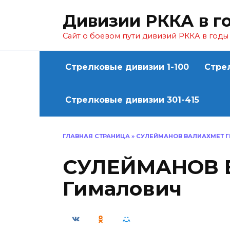
Перейти
Дивизии РККА в г
к
содержанию
Сайт о боевом пути дивизий РККА в год
Стрелковые дивизии 1-100
Стре
Стрелковые дивизии 301-415
ГЛАВНАЯ СТРАНИЦА
»
СУЛЕЙМАНОВ ВАЛИАХМЕТ 
СУЛЕЙМАНОВ 
Гималович