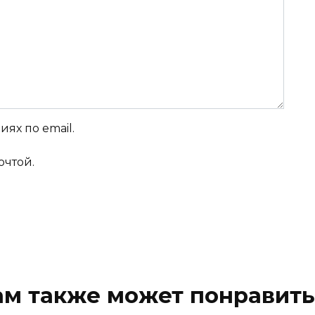
ях по email.
очтой.
ам также может понравить