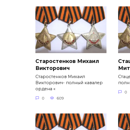
Старостенков Михаил
Ста
Викторович
Мит
Старостенков Михаил
Стац
Викторович- полный кавалер
полн
ордена «
0
0
609