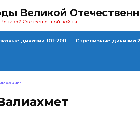
оды Великой Отечествен
ы Великой Отечественной войны
лковые дивизии 101-200
Стрелковые дивизии 2
ГИМАЛОВИЧ
Валиахмет