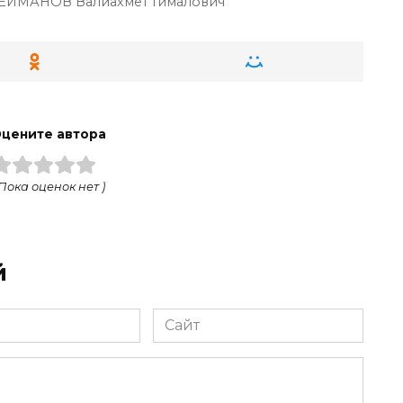
ЕЙМАНОВ Валиахмет Гималович
цените автора
 Пока оценок нет )
й
Сайт