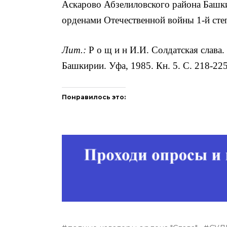
Аскарово Абзелиловского района Башк
орденами Отечественной войны 1-й сте
Лит.:
Р о щ и н И.И. Солдатская слава.
Башки­рии. Уфа, 1985. Кн. 5. С. 218-225
Понравилось это: