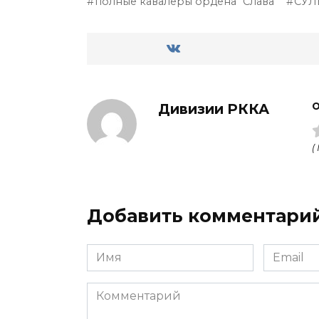
полные кавалеры ордена "Слава"
СУЛ
Дивизии РККА
О
(
Добавить комментари
Имя
Email
Комментарий