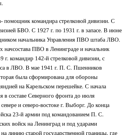
ы.
- помощник командира стрелковой дивизии. С
изией БВО. С 1927 г. по 1931 г. в запасе. В июне
мощником начальника Управления ПВО штаба ЛВО.
сах начсостава ПВО в Ленинграде и начальник
9 г. командир 142-й стрелковой дивизии, с
уса в ЛВО. В мае 1941 г. П. С. Пшенников
оторая была сформирована для обороны
ндией на Карельском перешейке. С начала
я в составе Северного фронта до июля
севере и северо-востоке г. Выборг. До конца
войска 23-й армии под командованием П. С.
ких войск на Ленинград и под ударами
на линию старой государственной границы, где