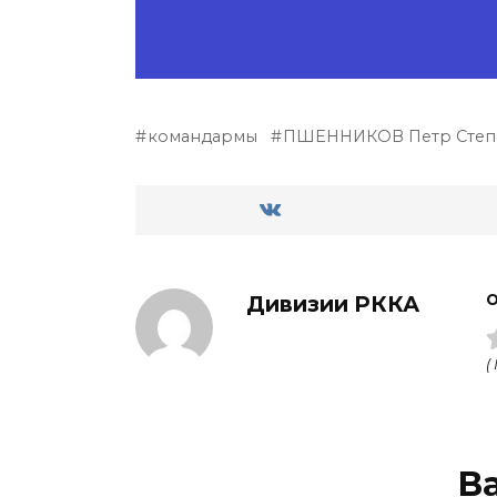
командармы
ПШЕННИКОВ Петр Степ
Дивизии РККА
О
(
В