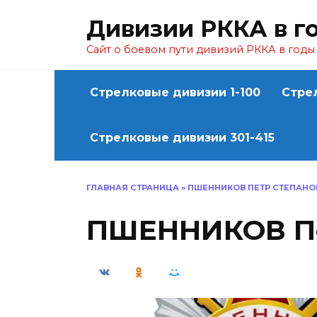
Перейти
Дивизии РККА в г
к
содержанию
Сайт о боевом пути дивизий РККА в год
Стрелковые дивизии 1-100
Стре
Стрелковые дивизии 301-415
ГЛАВНАЯ СТРАНИЦА
»
ПШЕННИКОВ ПЕТР СТЕПАНО
ПШЕННИКОВ Пе