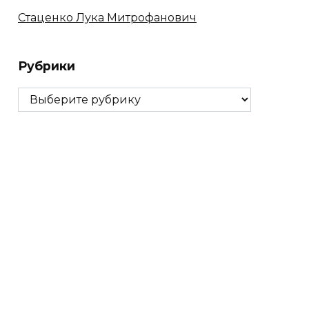
Стаценко Лука Митрофанович
Рубрики
Рубрики