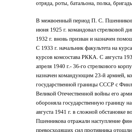
отряда, роты, батальона, полка, бригад
В межвоенный период П. С. Пшенников
июня 1925 г. командовал стрелковой див
1932 г. вновь призван и назначен по
С 1933 г. начальник факультета на кур
курсов комсостава РККА. С августа 193
апреля 1940 г.- 36-го стрелкового корп
назначен командующим 23-й армией, к
государственной границы СССР с Финля
Великой Отечественной войны его арми
обороняла государственную границу на 
августа 1941 г. в сложной обстановке 
Пшенникова отражали наступление финс
превосходящих сил противника отошли 