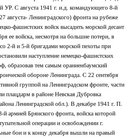
 УР. С августа 1941 г. и.д. командующего 8-й
 27 августа- Ленинградского) фронта на рубеже
мецко-фашистских войск высадить морской десант
ря ее войска, несмотря на большие потери, в
со 2-й и 5-й бригадами морской пехоты при
остановили наступление немецко-фашистских
гоф, образовав тем самым ораниенбаумский
роической обороне Ленинграда. С 22 сентября
ативной группой на Ленинградском фронте, части
ли плацдарм в районе Невская Дубровка
йона Ленинградской обл.). В декабре 1941 г. П.
-й армией Брянского фронта, войска которой
тупательной операции и освобождении г.
ьные бои и к концу декабря вышли на правый