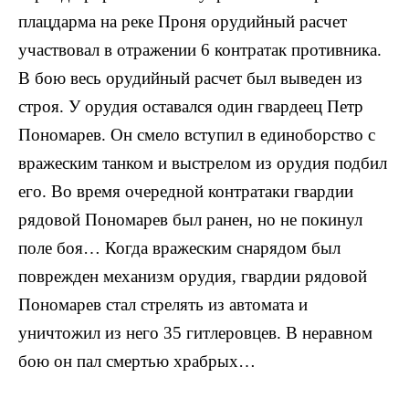
плацдарма на реке Проня орудийный расчет
участ­вовал в отражении 6 контратак противника.
В бою весь орудийный расчет был выведен из
строя. У орудия ос­тавался один гвардеец Петр
Пономарев. Он смело всту­пил в единоборство с
вражеским танком и выстрелом из орудия подбил
его. Во время очередной контратаки гвардии
рядовой Пономарев был ранен, но не покинул
поле боя… Когда вражеским снарядом был
поврежден механизм орудия, гвардии рядовой
Пономарев стал стрелять из автомата и
уничтожил из него 35 гитлеровцев. В нерав­ном
бою он пал смертью храбрых…