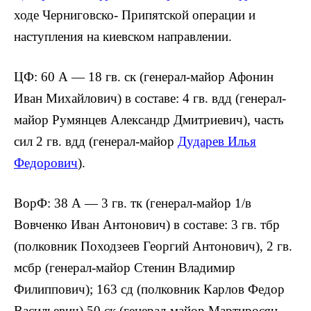
ходе Черниговско- Припятской операции и
наступления на киевском направлении.
ЦФ: 60 А — 18 гв. ск (генерал-майор Афонин
Иван Михайлович) в составе: 4 гв. вдд (генерал-
майор Румянцев Александр Дмитриевич), часть
сил 2 гв. вдд (генерал-майор
Дударев Илья
Федорович
).
ВорФ: 38 А — 3 гв. тк (генерал-майор 1/в
Вовченко Иван Антонович) в составе: 3 гв. тбр
(полковник Походзеев Георгий Антонович), 2 гв.
мсбр (генерал-майор Стенин Владимир
Филиппович); 163 сд (полковник Карлов Федор
Васильевич) 50 ск (генерал-майор Мартиросян