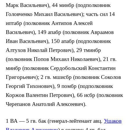
Марк Васильевич), 44 минбр (подполковник
Головченко Михаил Васильевич); часть сил 14
иптабр (полковник Антипов Алексей
Васильевич), 149 апабр (полковник Авраамов
Иван Васильевич), 150 апабр (подполковник
Алтухов Николай Петрович), 29 тминбр
(полковник Попов Михаил Николаевич), 21 гв.
минбр (полковник Сердобольский Константин
Григорьевич); 2 гв. мшисбр (полковник Соколов
Георгий Тихонович), 9 помбр (подполковник
Коржов Валентин Петрович), 66 исбр (полковник
Черепанов Анатолий Алексеевич).
1 ВА — 5 гв. бак (генерал-лейтенант авц.
Ушаков
Владимир Алексеевич
) в составе: 4 гв. бад