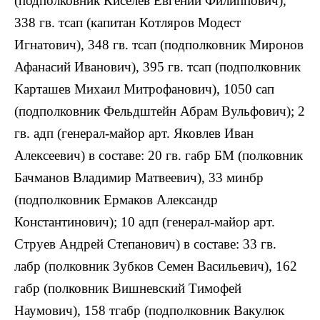
(подполковник Киселев Евгений Филиппович),
338 гв. тсап (капитан Котляров Модест
Игнатович), 348 гв. тсап (подполковник Миронов
Афанасий Иванович), 395 гв. тсап (подполковник
Карташев Михаил Митрофанович), 1050 сап
(подполковник Фельдштейн Абрам Вульфович); 2
гв. адп (генерал-майор арт. Яковлев Иван
Алексеевич) в составе: 20 гв. габр БМ (полковник
Бачманов Владимир Матвеевич), 33 минбр
(подполковник Ермаков Александр
Константинович); 10 адп (гене
рал-майор арт.
Струев Андрей Степанович) в составе: 33 гв.
лабр (полковник Зубков Семен Васильевич), 162
габр (полковник Вишневский Тимофей
Наумович), 158 тгабр (подполковник Вакулюк