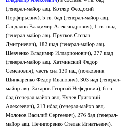
(генерал-майор авц. Котляр Феодосий
Порфирьевич), 5 гв. бад (генерал-майор авц.
Сандалов Владимир Александрович); 1 гв. шад
(генерал-майор авц. Прутков Степан
Дмитриевич), 182 шад (генерал-майор авц.
Шевченко Владимир Илларионович), 277 шад
(генерал-майор авц. Хатминский Федор
Семенович), часть сил 130 иад (полковник
Шинкаренко Федор Иванович), 303 иад (генерал-
майор авц. Захаров Георгий Нефедович), 6 гв.
бад (генерал-майор авц. Чучев Григорий
Алексеевич), 213 нбад (генерал-майор авц.
Молоков Василий Сергеевич), 276 бад (генерал-
майор авц. Нечипоренко Степан Игнатьевич).