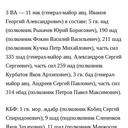
3 ВА — 11 иак (генерал-майор авц. Иванов
Георгий Александрович) в составе: 5 гв. иад
(полковник Рыкачев Юрий Борисович), 190 иад
(полковник Фокин Василий Васильевич); 211 шад
(полковник Кучма Петр Михайлович), часть сил
335 шад (генерал-майор авц. Александров Сергей
Сергеевич), часть сил 259 иад (полковник
Курбатов Яков Архипович), 3 гв. бад (генерал-
майор авц. Андреев Сергей Павлович), часть сил
314 нбад (полковник Петров Павел Максимович).
КБФ: 1 гв. мор. ждабр (полковник Кобец Сергей
Спиридонович); 9 шад (подполковник Слепенков
Яков Захарович), 11 шад (полковник Манжосов