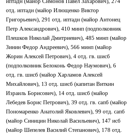
иптадн (майор Симонов Павел Захарович), 274
отд. иптадн (майор Илющенко Виктор
Григорьевич), 291 отд. иптадн (майор Антонец
Петр Александрович), 410 минп (подполковник
Плешков Николай Дмитриевич), 485 минп (майор
Зинин Федор Андреевич), 566 минп (майор
Жорин Алексей Петрович), 4 отд. гв. шисб
(подполковник Белоконь Федор Наумович), 6
отд. гв. шисб (майор Харламов Алексей
Михайлович), 13 отд. шисб (капитан Виткин
Израиль Борисович), 14 отд. шисб (майор
Лебедев Борис Петрович), 39 отд. гв. сапб (майор
Пономаренко Анатолий Яковлевич), 99 отд. сапб
(майор Синицин Николай Васильевич), 147 исб
(майор Шепелев Василий Степанович), 178 отд.