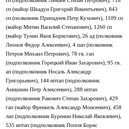
сп (подполковник Лямаев Степан Петрович), 718
сп (майор Шкадун Григорий Викентьевич), 843
сп (полковник Припадчев Петр Кузьмич), 1109 сп
(майор Митин Василий Степанович), 1260 сп
(майор Тунин Яков Борисович), 26 ад (полковник
Леонов Федор Алексеевич), 4 пап (полковник
Петров Михаил Петрович), 78 гв. гап
(подполковник Горецкий Иван Захарович), 95 гв.
ап (подполковник Носаль Александр
Григорьевич), 144 иптап (подполковник
Анишкин Петр Алексеевич), 288 иптап
(подполковник Ракович Степан Захарович), 429
гап (майор Френкель Александр Моисеевич), 458
лап (подполковник Буренин Николай Яковлевич),
535 иптап (подполковник Попов Борис