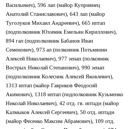
Васильевич), 596 лап (майор Куприянец
Анатолий Станиславович), 643 лап (майор
Туголуков Михаил Андреевич), 665 иптап
(подполковник Юхимик Емельян Кириллович),
894 гап (подполковник Бабанов Иван
Семенович), 973 ап (полковник Потьмянин
Алексей Николаевич), 977 зенап (полковник
Вострых Николай Степанович), 990 зенап
(подполковник Колесник Алексей Яковлевич),
1313 иптап (майор Гавриков Феодосий
Акимович), 1318 иптап (подполковник Кузьменко
Николай Николаевич), 42 отд. гв. иптадн (майор
Калмыков Алексей Сергеевич), 50 отд. иптадн
(майор Фесенко Максим Абрамович), 109 отд.