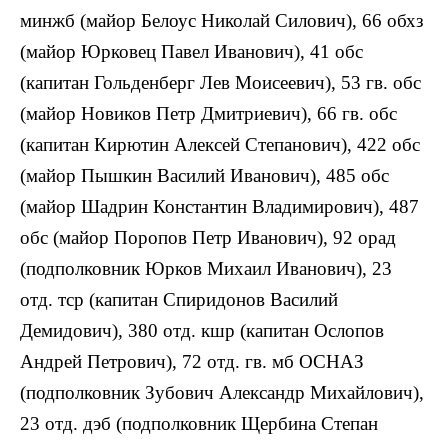
минжб (майор Белоус Николай Силович), 66 обхз
(майор Юрковец Павел Иванович), 41 обс
(капитан Гольденберг Лев Моисеевич), 53 гв. обс
(майор Новиков Петр Дмитриевич), 66 гв. обс
(капитан Кирютин Алексей Степанович), 422 обс
(майор Пышкин Василий Иванович), 485 обс
(майор Шадрин Константин Владимирович), 487
обс (майор Поропов Петр Иванович), 92 орад
(подполковник Юрков Михаил Иванович), 23
отд. тср (капитан Спиридонов Василий
Демидович), 380 отд. кшр (капитан Ослопов
Андрей Петрович), 72 отд. гв. мб ОСНАЗ
(подполковник Зубович Александр Михайлович),
23 отд. дэб (подполковник Щербина Степан