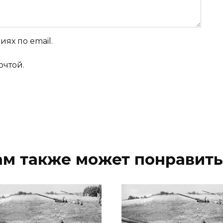
ях по email.
очтой.
ам также может понравить