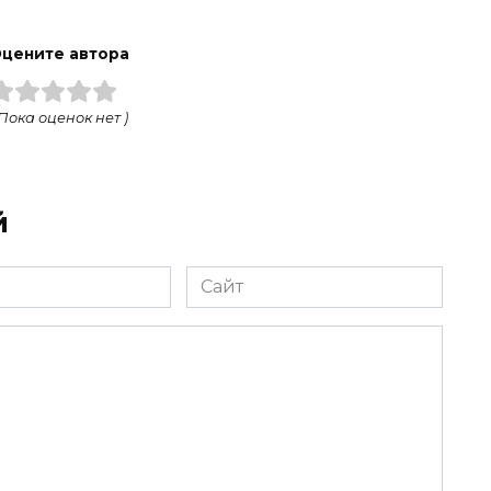
цените автора
 Пока оценок нет )
й
Сайт