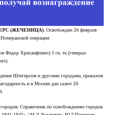
ЕРС (ЖЕЧЕНИЦА)
. Освобожден 26 февраля
о-Померанской операции:
ов Федор Хрисанфович) 3 гв. тк (генерал-
ич).
адение Штегерсом и другими городами, приказом
лагодарность и в Москве дан салют 20
й.
городов: Справочник по освобождению городов
 1941-1945» / М.Л.Дударенко, Ю.Г.Перечнев,