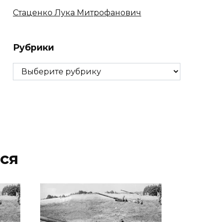
Стаценко Лука Митрофанович
Рубрики
Рубрики
ся