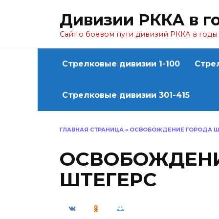
Перейти
Дивизии РККА в г
к
содержанию
Сайт о боевом пути дивизий РККА в год
Стрелковые дивизии 1-100
Стре
Стрелковые дивизии 301-415
ГЛАВНАЯ СТРАНИЦА
»
ОСВОБОЖДЕНИЕ ГОРОДА Ш
ОСВОБОЖДЕНИ
ШТЕГЕРС