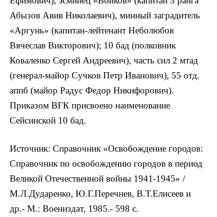
Ефимович), эсминец «Войков» (капитан 3 ранга
Абызов Авив Николаевич), минный заградитель
«Аргунь» (капитан-лейтенант Неболюбов
Вячеслав Викторович); 10 бад (полковник
Коваленко Сергей Андреевич), часть сил 2 мтад
(генерал-майор Сучков Петр Иванович), 55 отд.
аппб (майор Радус Федор Никифорович).
Приказом ВГК присвоено наименование
Сейсинской 10 бад.
Источник: Справочник «Освобождение городов:
Справочник по освобождению городов в период
Великой Отечественной войны 1941-1945» /
М.Л.Дударенко, Ю.Г.Перечнев, В.Т.Елисеев и
др.- М.: Воениздат, 1985.- 598 с.