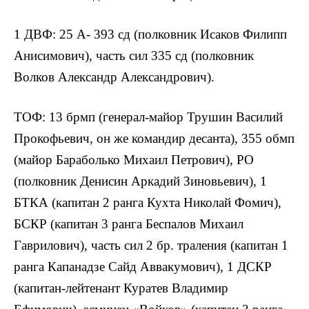
1 ДВФ: 25 А- 393 сд (полковник Исаков Филипп
Анисимович), часть сил 335 сд (полковник
Волков Александр Александрович).
ТОФ: 13 брмп (генерал-майор Трушин Василий
Прокофьевич, он же командир десанта), 355 обмп
(майор Бараболько Михаил Петрович), РО
(полковник Денисин Аркадий Зиновьевич), 1
БТКА (капитан 2 ранга Кухта Николай Фомич),
БСКР (капитан 3 ранга Беспалов Михаил
Гаврилович), часть сил 2 бр. траления (капитан 1
ранга Капанадзе Сайд Аввакумович), 1 ДСКР
(капитан-лейтенант Куратев Владимир