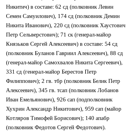
Никитич) в составе: 62 сд (полковник Левин
Семен Самуилович), 174 сд (полковник Демин
Никита Иванович), 220 сд (полковник Хаустович
Петр Сельверстович); 71 ск (генерал-майор
Князьков Сергей Алексеевич) в составе: 54 сд
(полковник Буланов Гавриил Алексеевич), 88 сд
(генерал-майор Самохвалов Никита Сергеевич),
331 сд (генерал-майор Берестов Петр
Филиппович); 2 гв. тбр (полковник Белик Петр
Алексеевич), 345 гв. тсап (полковник Лобанов
Иван Емельянович), 926 сап (подполковник
Хухрин Александр Никитович), 959 сап (майор
Котляров Тимофей Борисович); 140 апабр
(полковник Федотов Сергей Федотович).