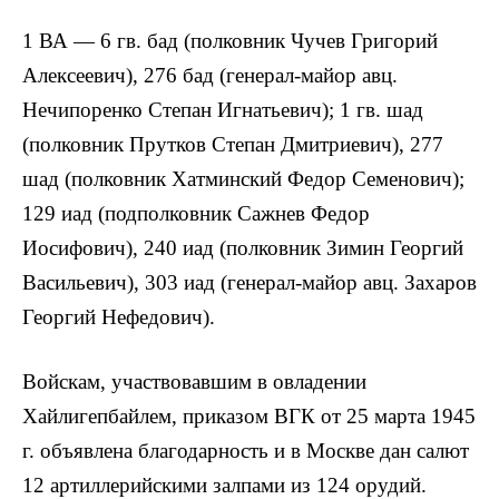
1 ВА — 6 гв. бад (полковник Чучев Григорий
Алексеевич), 276 бад (генерал-майор авц.
Нечипоренко Степан Игнатьевич); 1 гв. шад
(полковник Прутков Степан Дмитриевич), 277
шад (полковник Хатминский Федор Семенович);
129 иад (подполковник Сажнев Федор
Иосифович), 240 иад (полковник Зимин Георгий
Васильевич), 303 иад (генерал-майор авц. Захаров
Георгий Нефедович).
Войскам, участвовавшим в овладении
Хайлигепбайлем, приказом ВГК от 25 марта 1945
г. объявлена благодарность и в Москве дан салют
12 артиллерийскими залпами из 124 орудий.