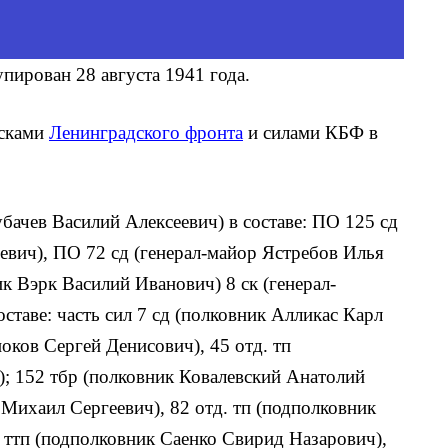
упирован 28 августа 1941 года.
йсками
Ленинградского фронта
и силами КБФ в
бачев Василий Алексеевич) в составе: ПО 125 сд
евич), ПО 72 сд (генерал-майор Ястребов Илья
к Вэрк Василий Иванович) 8 ск (генерал-
ставе: часть сил 7 сд (полковник Алликас Карл
оков Сергей Денисович), 45 отд. тп
; 152 тбр (полковник Ковалевский Анатолий
 Михаил Сергеевич), 82 отд. тп (подполковник
. ттп (подполковник Саенко Свирид Назарович),