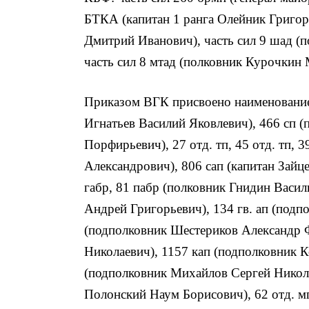
БТКА (капитан 1 ранга Олейник Григор
Дмитрий Иванович), часть сил 9 шад (
часть сил 8 мтад (полковник Курочкин 
Приказом ВГК присвоено наименование Т
Игнатьев Василий Яковлевич), 466 сп 
Порфирьевич), 27 отд. тп, 45 отд. тп, 
Александрович), 806 сап (капитан Зайц
габр, 81 пабр (полковник Гнидин Васил
Андрей Григорьевич), 134 гв. ап (подп
(подполковник Шестериков Александр Ф
Николаевич), 1157 кап (подполковник 
(подполковник Михайлов Сергей Никола
Полонский Наум Борисович), 62 отд. 