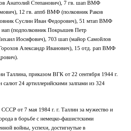
ров Анатолий Степанович), 7 гв. шап ВМФ
ович), 12 гв. аппб ВМФ (полковник Раков
ковник Суслин Иван Федорович), 51 мтап ВМФ
9 иап (подполковник Покрышев Петр
Михаил Иосифович), 703 шап (майор Самойлов
Горохов Александр Иванович), 15 отд. рап ВМФ
рович).
и Таллина, приказом ВГК от 22 сентября 1944 г.
н салют 24 артиллерийскими залпами из 324
ССР от 7 мая 1984 г. г. Таллин за мужество и
орода в борьбе с немецко-фашистскими
енной войны, успехи, достигнутые в