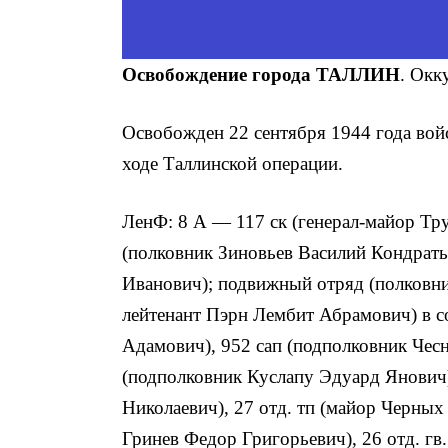
Освобождение города ТАЛЛИН
. Окк
Освобожден 22 сентября 1944 года во
ходе Таллинской операции.
ЛенФ: 8 А — 117 ск (генерал-майор Тру
(полковник Зиновьев Василий Кондрать
Иванович); подвижный отряд (полковни
лейтенант Пэрн Лембит Абрамович) в со
Адамович), 952 сап (подполковник Чесн
(подполковник Куслапу Эдуард Янович)
Николаевич), 27 отд. тп (майор Черных
Гринев Федор Григорьевич), 26 отд. гв