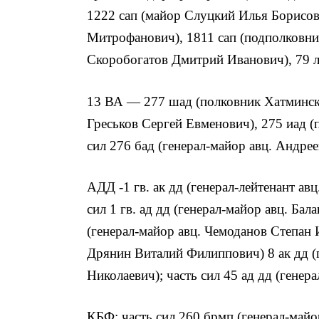
1222 сап (майор Слуцкий Илья Борисов
Митрофанович), 1811 сап (подполковни
Скоробогатов Дмитрий Иванович), 79 л
13 ВА — 277 шад (полковник Хатминск
Греськов Сергей Евменович), 275 иад (
сил 276 бад (генерал-майор авц. Андре
АДД -1 гв. ак дд (генерал-лейтенант ав
сил 1 гв. ад дд (генерал-майор авц. Бал
(генерал-майор авц. Чемоданов Степан И
Дрянин Виталий Филиппович) 8 ак дд (
Николаевич); часть сил 45 ад дд (генер
КБФ: часть сил 260 брмп (генерал-майо