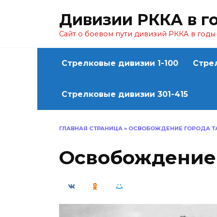
Перейти
Дивизии РККА в г
к
содержанию
Сайт о боевом пути дивизий РККА в год
Стрелковые дивизии 1-100
Стре
Стрелковые дивизии 301-415
ГЛАВНАЯ СТРАНИЦА
»
ОСВОБОЖДЕНИЕ ГОРОДА Т
Освобождение