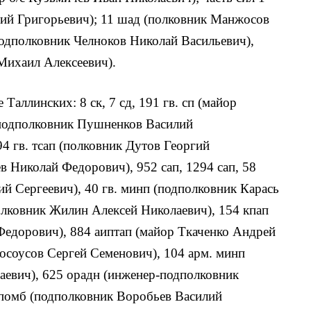
ий Григорьевич); 11 шад (полковник Манжосов
подполковник Челноков Николай Васильевич),
Михаил Алексеевич).
аллинских: 8 ск, 7 сд, 191 гв. сп (майор
(подполковник Пушненков Василий
394 гв. тсап (полковник Дутов Георгий
ев Николай Федорович), 952 сап, 1294 сап, 58
ий Сергеевич), 40 гв. минп (подполковник Карась
олковник Жилин Алексей Николаевич), 154 кпап
едорович), 884 аиптап (майор Ткаченко Андрей
Косоусов Сергей Семенович), 104 арм. минп
евич), 625 орадн (инженер-подполковник
мпомб (подполковник Воробьев Василий