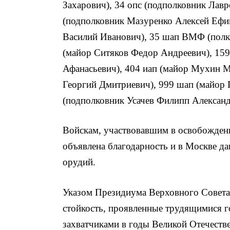
Захарович), 34 опс (подполковник Лав
(подполковник Мазуренко Алексей Ефим
Василий Иванович), 35 шап ВМФ (пол
(майор Ситяков Федор Андреевич), 15
Афанасьевич), 404 иап (майор Мухин 
Георгий Дмитриевич), 999 шап (майор 
(подполковник Усачев Филипп Александ
Войскам, участвовавшим в освобождени
объявлена благодарность и в Москве да
орудий.
Указом Президиума Верховного Совета С
стойкость, проявленные трудящимися г
захватчиками в годы Великой Отечеств