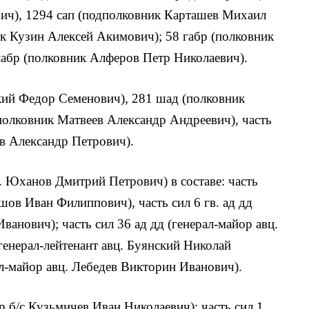
ич), 1294 сап (подполковник Карташев Михаил
к Кузин Алексей Акимович); 58 габр (полковник
абр (полковник Алферов Петр Николаевич).
ий Федор Семенович), 281 шад (полковник
полковник Матвеев Александр Андреевич), часть
ев Александр Петрович).
ц. Юханов Дмитрий Петрович) в составе: часть
ашов Иван Филиппович), часть сил 6 гв. ад дд
ванович); часть сил 36 ад дд (генерал-майор авц.
генерал-лейтенант авц. Буянский Николай
ал-майор авц. Лебедев Викторин Иванович).
р б/с Кузьмичев Иван Николаевич); часть сил 1