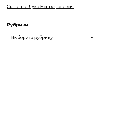
Стаценко Лука Митрофанович
Рубрики
Рубрики