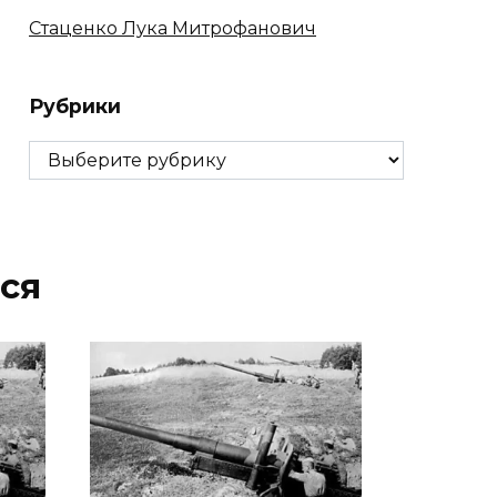
Стаценко Лука Митрофанович
Рубрики
Рубрики
ся