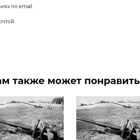
ях по email.
очтой.
ам также может понравить