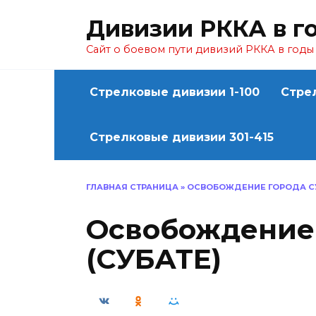
Перейти
Дивизии РККА в г
к
содержанию
Сайт о боевом пути дивизий РККА в год
Стрелковые дивизии 1-100
Стре
Стрелковые дивизии 301-415
ГЛАВНАЯ СТРАНИЦА
»
ОСВОБОЖДЕНИЕ ГОРОДА СУ
Освобождение
(СУБАТЕ)