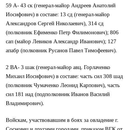
59 А- 43 ск (генерал-майор Андреев Анатолий
Иосифович) в составе: 13 сд (генерал-майор
Александров Сергей Николаевич), 314 сд
(полковник Ефименко Петр Филимонович); 806
сап (майор Левиков Александр Иванович); 127
апабр (полковник Русанов Павел Тимофеевич).
2 ВА- 3 шак (генерал-майор авц. Горлаченко
Михаил Иосифович) в составе: часть сил 308 шад
(полковник Чумаченко Леонид Карпович), часть
сил 181 иад (подполковник Иванов Василий
Владимирович).
Войскам, участвовавшим в боях за овладение г.
Сосновец и другими городами, приказом ВГК от