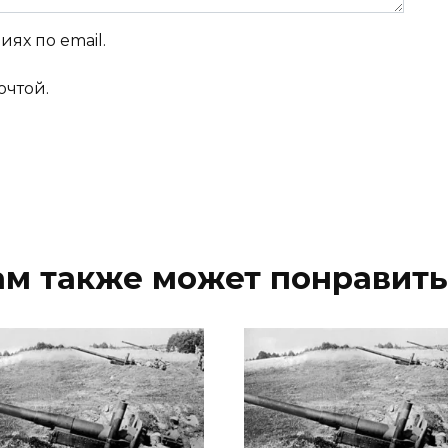
ях по email.
очтой.
ам также может понравить