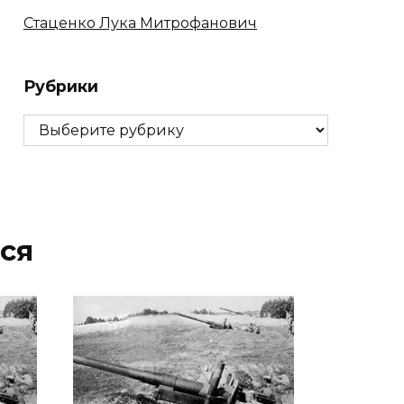
Стаценко Лука Митрофанович
Рубрики
Рубрики
ся