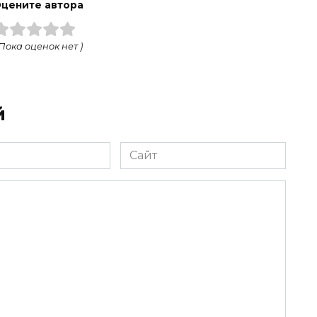
цените автора
 Пока оценок нет )
й
Сайт