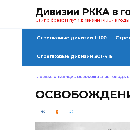
Перейти
Дивизии РККА в г
к
содержанию
Сайт о боевом пути дивизий РККА в год
Стрелковые дивизии 1-100
Стре
Стрелковые дивизии 301-415
ГЛАВНАЯ СТРАНИЦА
»
ОСВОБОЖДЕНИЕ ГОРОДА 
ОСВОБОЖДЕНИ