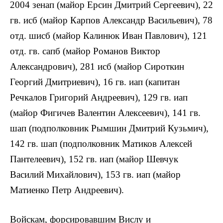
2004 зенап (майор Ерсин Дмитрий Сергеевич), 22
гв. исб (майор Карпов Александр Васильевич), 78
отд. шисб (майор Калинюк Иван Павлович), 121
отд. гв. сапб (майор Романов Виктор
Александрович), 281 исб (майор Сироткин
Георгий Дмитриевич), 16 гв. иап (капитан
Речкалов Григорий Андреевич), 129 гв. иап
(майор Фигичев Валентин Алексеевич), 141 гв.
шап (подполковник Рымшин Дмитрий Кузьмич),
142 гв. шап (подполковник Матиков Алексей
Пантелеевич), 152 гв. иап (майор Шевчук
Василий Михайлович), 153 гв. иап (майор
Матиенко Петр Андреевич).
Войскам, форсировавшим Вислу и